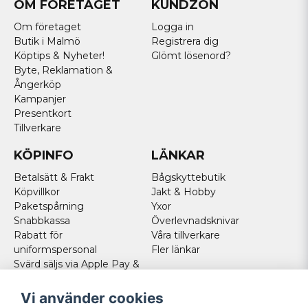
OM FÖRETAGET
KUNDZON
Om företaget
Logga in
Butik i Malmö
Registrera dig
Köptips & Nyheter!
Glömt lösenord?
Byte, Reklamation &
Ångerköp
Kampanjer
Presentkort
Tillverkare
KÖPINFO
LÄNKAR
Betalsätt & Frakt
Bågskyttebutik
Köpvillkor
Jakt & Hobby
Paketspårning
Yxor
Snabbkassa
Överlevnadsknivar
Rabatt för
Våra tillverkare
uniformspersonal
Fler länkar
Svärd säljs via Apple Pay &
Paypal - Köp här!
Norska kunder
Vi använder cookies
Cookies