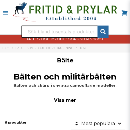
FRITID • HOBBY • OUTDOOR - SEDAN 2005!
Hem
FRILUFTSLIV
OUTDOOR UTRUSTNING
Bälte
Bälte
Bälten och militärbälten
Bälten och skärp i snygga camouflage modeller.
Visa mer
6 produkter
Mest populära