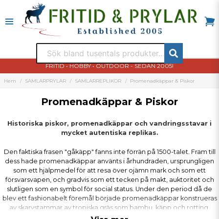
FRITID • HOBBY • OUTDOOR - SEDAN 2005!
Hem
SAMLARPRYLAR
SAMLARREPLIKOR
Promenadkäppar & Piskor
Promenadkäppar & Piskor
Historiska piskor, promenadkäppar och vandringsstavar i
mycket autentiska replikas.
Den faktiska frasen "gåkäpp" fanns inte förrän på 1500-talet. Fram till
dess hade promenadkäppar använts i århundraden, ursprungligen
som ett hjälpmedel för att resa över ojämn mark och som ett
försvarsvapen, och gradvis som ett tecken på makt, auktoritet och
slutligen som en symbol för social status. Under den period då de
blev ett fashionabelt föremål började promenadkäppar konstrueras
av skarvstammar av tropiska gräs som bambu, käpp och rotting.
Därav termen "käpp!"