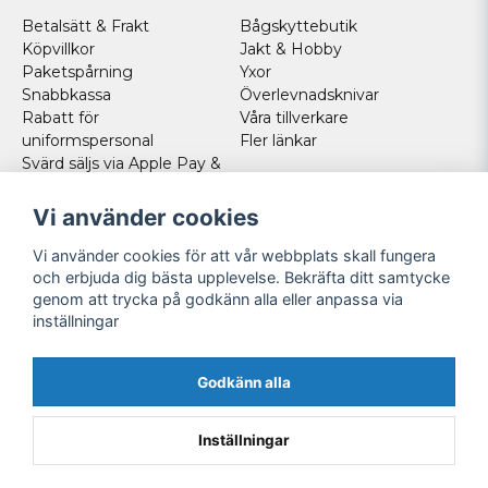
Betalsätt & Frakt
Bågskyttebutik
Köpvillkor
Jakt & Hobby
Paketspårning
Yxor
Snabbkassa
Överlevnadsknivar
Rabatt för
Våra tillverkare
uniformspersonal
Fler länkar
Svärd säljs via Apple Pay &
Paypal - Köp här!
Norska kunder
Vi använder cookies
Cookies
Vi använder cookies för att vår webbplats skall fungera
FÖLJ OSS
och erbjuda dig bästa upplevelse. Bekräfta ditt samtycke
genom att trycka på godkänn alla eller anpassa via
Facebook
inställningar
Instagram
Youtube
Godkänn alla
Twitter
Inställningar
Powered by Nyehandel AB