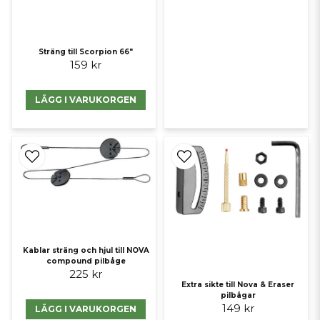
Sträng till Scorpion 66"
159 kr
LÄGG I VARUKORGEN
Kablar sträng och hjul till NOVA
compound pilbåge
225 kr
Extra sikte till Nova & Eraser
pilbågar
149 kr
LÄGG I VARUKORGEN