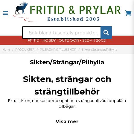
FRITID • HOBBY • OUTDOOR - SEDAN 2005!
Hem
PRODUKTER
PILBÅGAR & TILLBEHÖR
Sikten/Strängar/Pilhylla
Sikten/Strängar/Pilhylla
Sikten, strängar och
strängtillbehör
Extra sikten, nockar, peep sight och strängar till våra populära
pilbågar.
Visa mer