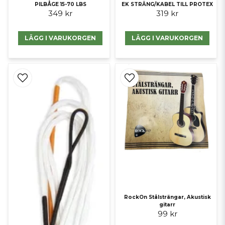
PILBÅGE 15-70 LBS
EK STRÄNG/KABEL TILL PROTEX
349 kr
319 kr
LÄGG I VARUKORGEN
LÄGG I VARUKORGEN
RockOn Stålsträngar, Akustisk
gitarr
99 kr