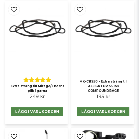
MK-CBS50 - Extra sträng till
Extra sträng till Mirage/Thorns
ALLIGATOR 55 lbs
pilbågarna
COMPOUNDBÅGE
249 kr
195 kr
LÄGG I VARUKORGEN
LÄGG I VARUKORGEN