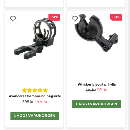
-51%
-51%
Whisker biscuit pilhylla
95 kr
195 kr
Avancerat Compound bågsikte
195 kr
395 kr
LÄGG I VARUKORGEN
LÄGG I VARUKORGEN