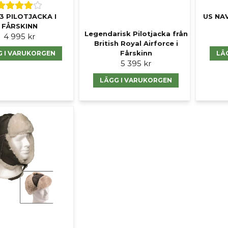
3 PILOTJACKA I
US NA
FÅRSKINN
Legendarisk Pilotjacka från
4 995 kr
British Royal Airforce i
Fårskinn
G I VARUKORGEN
LÄ
5 395 kr
LÄGG I VARUKORGEN