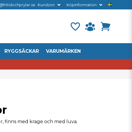
@fritidochprylar.se
Kundzon
Köpinformation
RYGGSÄCKAR
VARUMÄRKEN
or
ler, finns med krage och med luva.