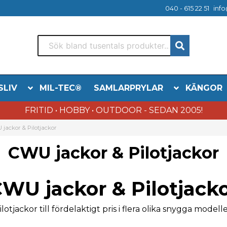
040 - 615 22 51
info
SLIV
MIL-TEC®
SAMLARPRYLAR
KÄNGOR
FRITID • HOBBY • OUTDOOR - SEDAN 2005!
jackor & Pilotjackor
CWU jackor & Pilotjackor
WU jackor & Pilotjack
lotjackor till fördelaktigt pris i flera olika snygga model