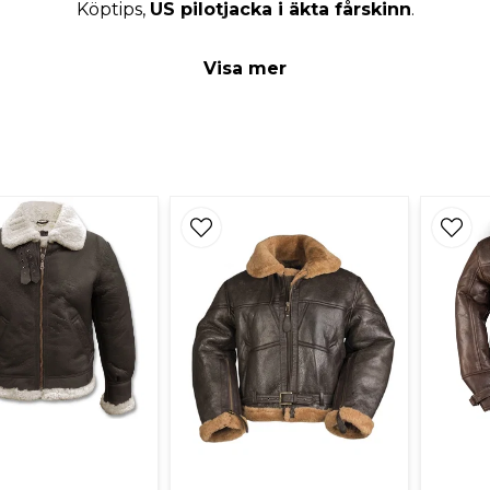
Köptips,
US pilotjacka i äkta fårskinn
.
Visa mer