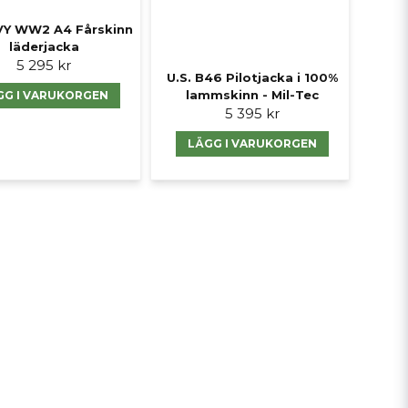
VY WW2 A4 Fårskinn
läderjacka
5 295 kr
U.S. B46 Pilotjacka i 100%
lammskinn - Mil-Tec
GG I VARUKORGEN
5 395 kr
LÄGG I VARUKORGEN