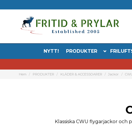
NYTT!
PRODUKTER
FRILUFT
Hem
PRODUKTER
KLÄDER & ACCESSOARER
Jackor
CWU 
C
Klassiska CWU flygarjackor och pi