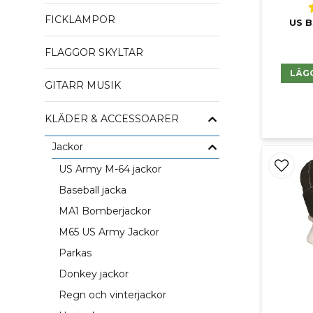
FICKLAMPOR
US B
FLAGGOR SKYLTAR
LÄG
GITARR MUSIK
KLÄDER & ACCESSOARER
Jackor
US Army M-64 jackor
Baseball jacka
MA1 Bomberjackor
M65 US Army Jackor
Parkas
Donkey jackor
Regn och vinterjackor