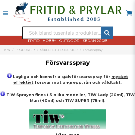
FRITID • HOBBY • OUTDOOR - SEDAN 2005!
Hem
PRODUKTER
SÄKERHETSPRODUKTER
Försvarsspray
Försvarsspray
Lagliga och licensfria självförsvarsspray för
mycket
effektivt
försvar mot angrepp, rån och våldtäkt.
TIW Sprayen finns i 3 olika modeller, TIW Lady (20ml), TIW
Man (40ml) och TIW SUPER (75ml).