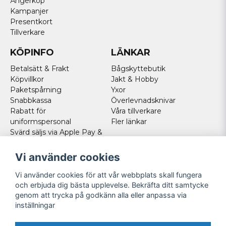
Ångerköp
Kampanjer
Presentkort
Tillverkare
KÖPINFO
LÄNKAR
Betalsätt & Frakt
Bågskyttebutik
Köpvillkor
Jakt & Hobby
Paketspårning
Yxor
Snabbkassa
Överlevnadsknivar
Rabatt för
Våra tillverkare
uniformspersonal
Fler länkar
Svärd säljs via Apple Pay &
Paypal - Köp här!
Norska kunder
Vi använder cookies
Cookies
Vi använder cookies för att vår webbplats skall fungera
FÖLJ OSS
och erbjuda dig bästa upplevelse. Bekräfta ditt samtycke
genom att trycka på godkänn alla eller anpassa via
Facebook
inställningar
Instagram
Youtube