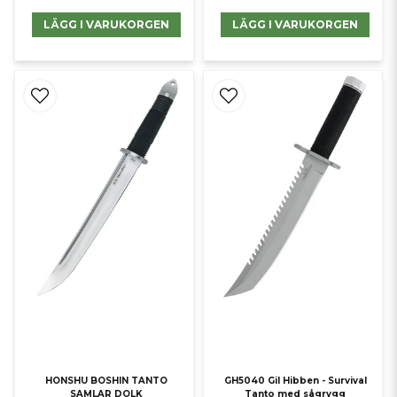
wakizashi, och antyder att wakizashi kan ha blivit mer populär än
LÄGG I VARUKORGEN
LÄGG I VARUKORGEN
tanto på grund av att wakizashi är mer lämpad för inomhusstrider.
HONSHU BOSHIN TANTO
GH5040 Gil Hibben - Survival
SAMLAR DOLK
Tanto med sågrygg