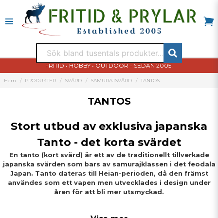
FRITID • HOBBY • OUTDOOR - SEDAN 2005!
Hem
PRODUKTER
SVÄRD
SAMURAJSVÄRD
TANTOS
TANTOS
Stort utbud av exklusiva japanska
Tanto - det korta svärdet
En tanto (kort svärd) är ett av de traditionellt tillverkade
japanska svärden som bars av samurajklassen i det feodala
Japan. Tanto dateras till Heian-perioden, då den främst
användes som ett vapen men utvecklades i design under
åren för att bli mer utsmyckad.
Tantō användes i traditionell kampsport (tantojutsu). Termen har sett