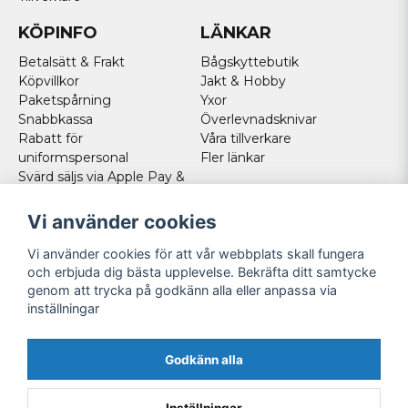
KÖPINFO
LÄNKAR
Betalsätt & Frakt
Bågskyttebutik
Köpvillkor
Jakt & Hobby
Paketspårning
Yxor
Snabbkassa
Överlevnadsknivar
Rabatt för
Våra tillverkare
uniformspersonal
Fler länkar
Svärd säljs via Apple Pay &
Paypal - Köp här!
Norska kunder
Vi använder cookies
Cookies
Vi använder cookies för att vår webbplats skall fungera
FÖLJ OSS
och erbjuda dig bästa upplevelse. Bekräfta ditt samtycke
genom att trycka på godkänn alla eller anpassa via
Facebook
inställningar
Instagram
Youtube
Godkänn alla
Twitter