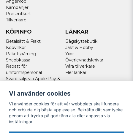
Ångerköp
Kampanjer
Presentkort
Tillverkare
KÖPINFO
LÄNKAR
Betalsätt & Frakt
Bågskyttebutik
Köpvillkor
Jakt & Hobby
Paketspårning
Yxor
Snabbkassa
Överlevnadsknivar
Rabatt för
Våra tillverkare
uniformspersonal
Fler länkar
Svärd säljs via Apple Pay &
Paypal - Köp här!
Norska kunder
Vi använder cookies
Cookies
Vi använder cookies för att vår webbplats skall fungera
FÖLJ OSS
och erbjuda dig bästa upplevelse. Bekräfta ditt samtycke
genom att trycka på godkänn alla eller anpassa via
Facebook
inställningar
Instagram
Youtube