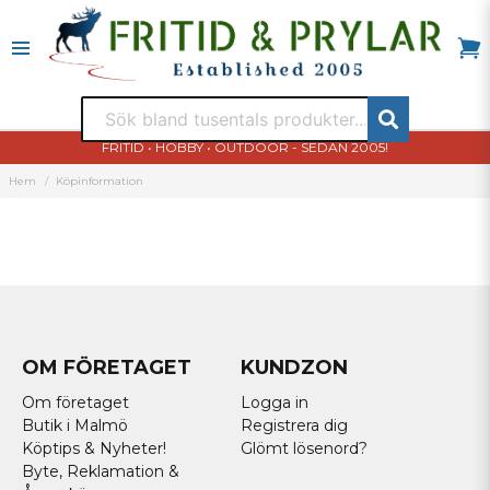
FRITID • HOBBY • OUTDOOR - SEDAN 2005!
Hem
Köpinformation
OM FÖRETAGET
KUNDZON
Om företaget
Logga in
Butik i Malmö
Registrera dig
Köptips & Nyheter!
Glömt lösenord?
Byte, Reklamation &