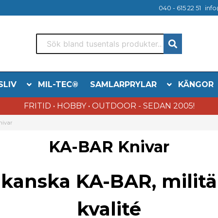
040 - 615 22 51
info
SLIV
MIL-TEC®
SAMLARPRYLAR
KÄNGOR
FRITID • HOBBY • OUTDOOR - SEDAN 2005!
nivar
KA-BAR Knivar
ikanska KA-BAR, militä
kvalité