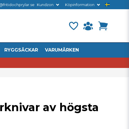
@fritidochprylar.se
Kundzon
Köpinformation
RYGGSÄCKAR
VARUMÄRKEN
rknivar av högsta