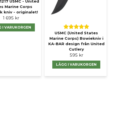
1217 USMC - United
es Marine Corps
k kniv - originalet!
1 695 kr
G I VARUKORGEN
USMC (United States
Marine Corps) Bowiekniv i
KA-BAR design från United
Cutlery
595 kr
LÄGG I VARUKORGEN