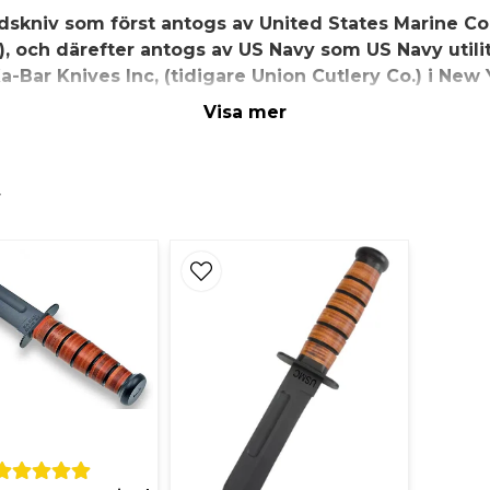
dskniv som först antogs av United States Marine C
, och därefter antogs av US Navy som US Navy utili
a-Bar Knives Inc, (tidigare Union Cutlery Co.) i New 
Visa mer
erkar ett brett utbud av knivar och andra sorters knivar, 
nellt har ett 7-tums (17,8 cm) 1095 kolstålblad och äkta l
r