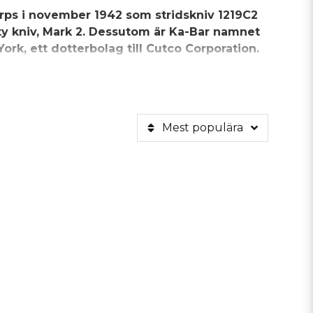
orps i november 1942 som stridskniv 1219C2
ty kniv, Mark 2. Dessutom är Ka-Bar namnet
York, ett dotterbolag till Cutco Corporation.
är det mest känt för Ka-Bar Fighting militärkniv,
äder handtag.
Mest populära