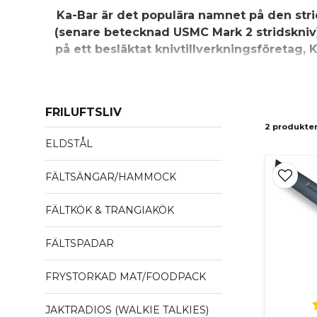
Ka-Bar är det populära namnet på den stri
(senare betecknad USMC Mark 2 stridskniv)
på ett besläktat knivtillverkningsföretag, K
Även om Ka-Bar Knives, Inc. för närvarande tillv
som traditio
FRILUFTSLIV
2 produkte
ELDSTÅL
FÄLTSÄNGAR/HAMMOCK
FÄLTKÖK & TRANGIAKÖK
FÄLTSPADAR
FRYSTORKAD MAT/FOODPACK
JAKTRADIOS (WALKIE TALKIES)