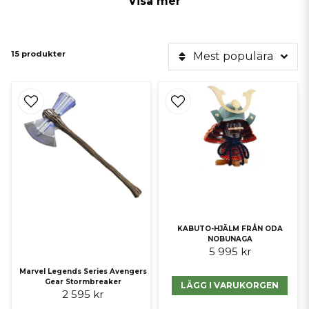
Visa mer
och från exempelvis sagan om ringen, star wars, vikings
improvisationsteater genom att agerandet normalt sker utan annan
publik än andra deltagare.
15 produkter
Mest populära
KABUTO-HJÄLM FRÅN ODA
NOBUNAGA
5 995 kr
Marvel Legends Series Avengers
Gear Stormbreaker
LÄGG I VARUKORGEN
2 595 kr