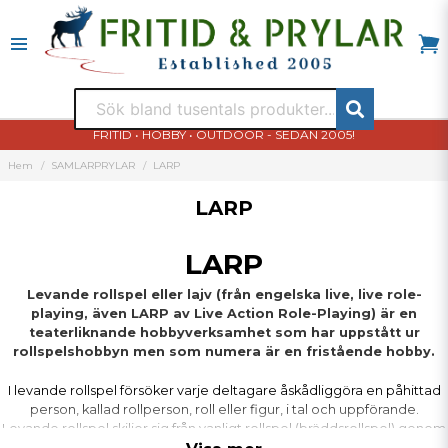
FRITID • HOBBY • OUTDOOR - SEDAN 2005!
Hem
SAMLARPRYLAR
LARP
LARP
LARP
Levande rollspel eller lajv (från engelska live, live role-
playing, även LARP av Live Action Role-Playing) är en
teaterliknande hobbyverksamhet som har uppstått ur
rollspelshobbyn men som numera är en fristående hobby.
I levande rollspel försöker varje deltagare åskådliggöra en påhittad
person, kallad rollperson, roll eller figur, i tal och uppförande.
Levande rollspel skiljer sig från vanligt rollspel (bräddsrollspel) genom
att man använder rekvisita och fysiskt agerar vad rollpersonen gör,