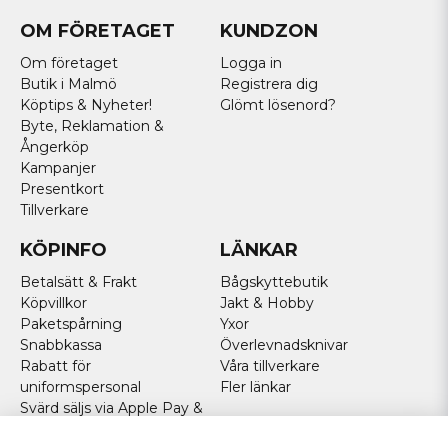
OM FÖRETAGET
KUNDZON
Om företaget
Logga in
Butik i Malmö
Registrera dig
Köptips & Nyheter!
Glömt lösenord?
Byte, Reklamation &
Ångerköp
Kampanjer
Presentkort
Tillverkare
KÖPINFO
LÄNKAR
Betalsätt & Frakt
Bågskyttebutik
Köpvillkor
Jakt & Hobby
Paketspårning
Yxor
Snabbkassa
Överlevnadsknivar
Rabatt för
Våra tillverkare
uniformspersonal
Fler länkar
Svärd säljs via Apple Pay &
Paypal - Köp här!