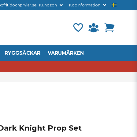
@fritidochprylar.se
Kundzon
Köpinformation
RYGGSÄCKAR
VARUMÄRKEN
Dark Knight Prop Set