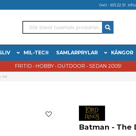
040 - 615 22 51
info
SLIV
MIL-TEC®
SAMLARPRYLAR
KÄNGOR
FRITID • HOBBY • OUTDOOR - SEDAN 2005!
p Set
Batman - The 