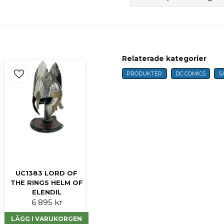
question
Fråga oss något om 
Relaterade kategorier
name
PRODUKTER
DC COMICS
S
Namn
Ja, ni får publicer
UC1383 LORD OF
THE RINGS HELM OF
ELENDIL
6 895 kr
LÄGG I VARUKORGEN