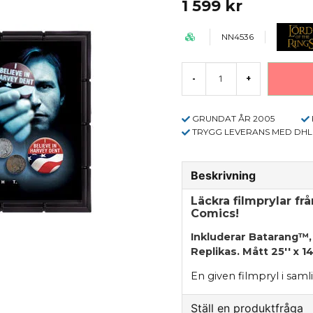
1 599 kr
NN4536
-
+
GRUNDAT ÅR 2005
TRYGG LEVERANS MED DHL
Beskrivning
Läckra filmprylar fr
Comics!
Inkluderar Batarang™,
Replikas. Mått 25'' x 14
En given filmpryl i sam
Ställ en produktfråga