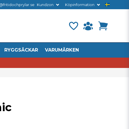
@fritidochprylar.se
Kundzon
Köpinformation
RYGGSÄCKAR
VARUMÄRKEN
ic