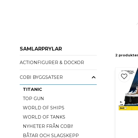
SAMLARPRYLAR
2 produkte
ACTIONFIGURER & DOCKOR
RMS Titanic
är nog världens mest igenkända
atlanten. Nu kan du själv få chansen och bygg
COBI BYGGSATSER
TITANIC
Strax före midnatt den 14 april kolliderade T
TOP GUN
Atlantens botten varvid officiellt 1 514 p
WORLD OF SHIPS
WORLD OF TANKS
NYHETER FRÅN COBI!
BÅTAR OCH SLAGSKEPP