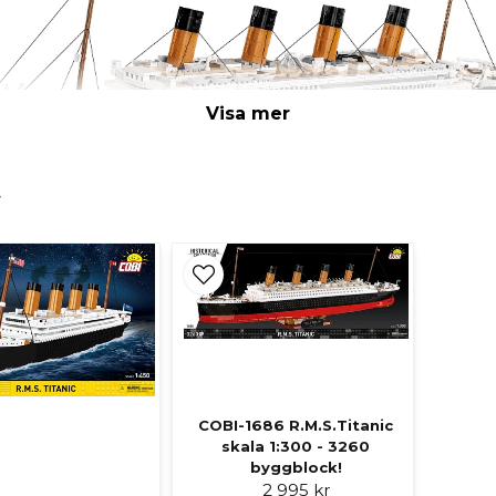
Visa mer
r
 fartyg genom tiderna. Fartyget som seglade mellan Sou
a båten i buggmodell från Cobi. En mycket väldesignad m
och en större. Kan kombineras med Lego.
itanic med ett isberg och skadade sitt skrov så kraftigt a
ersoner dog. Skeppets undergång blev därmed en av histor
COBI-1686 R.M.S.Titanic
skala 1:300 - 3260
byggblock!
2 995 kr