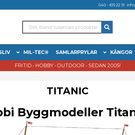
040 - 615 22 51
info
SLIV
MIL-TEC®
SAMLARPRYLAR
KÄNGOR
FRITID • HOBBY • OUTDOOR - SEDAN 2005!
TITANIC
obi Byggmodeller Titan