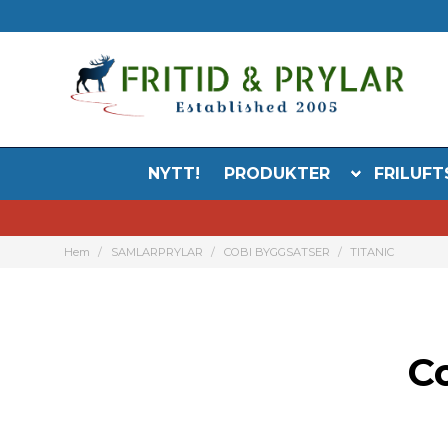
NYTT!
PRODUKTER
FRILUFT
Hem
SAMLARPRYLAR
COBI BYGGSATSER
TITANIC
C