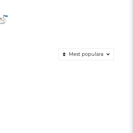
Mest populära
thampton till New York och sjönk mitt ute i
odell i två variationer. En mindre och lättare
tt båten på 2 timmar och 40 minuter sjönk till
iens största marina katastrofer i fredstid.