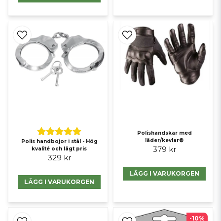
Polishandskar med
läder/kevlar®
Polis handbojor i stål - Hög
379 kr
kvalité och lågt pris
329 kr
LÄGG I VARUKORGEN
LÄGG I VARUKORGEN
-10%