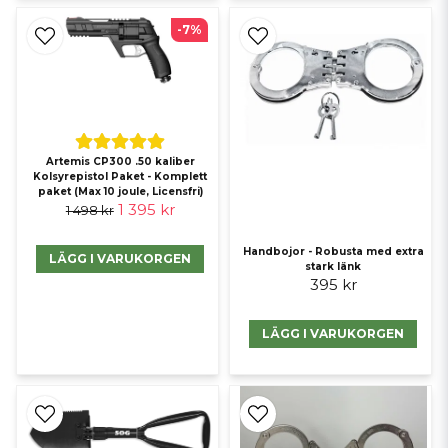
-7%
Artemis CP300 .50 kaliber
Kolsyrepistol Paket - Komplett
paket (Max 10 joule, Licensfri)
1 395 kr
1 498 kr
Handbojor - Robusta med extra
LÄGG I VARUKORGEN
stark länk
395 kr
LÄGG I VARUKORGEN