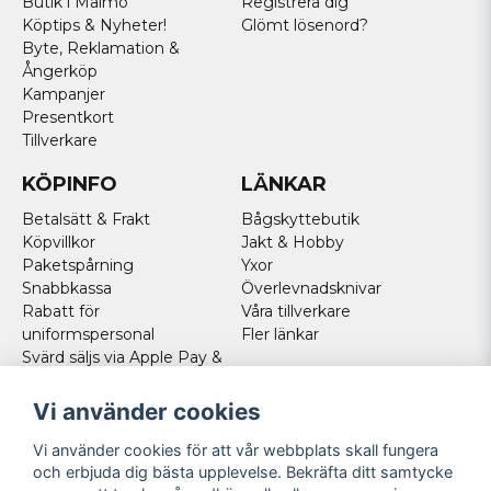
Butik i Malmö
Registrera dig
Köptips & Nyheter!
Glömt lösenord?
Byte, Reklamation &
Ångerköp
Kampanjer
Presentkort
Tillverkare
KÖPINFO
LÄNKAR
Betalsätt & Frakt
Bågskyttebutik
Köpvillkor
Jakt & Hobby
Paketspårning
Yxor
Snabbkassa
Överlevnadsknivar
Rabatt för
Våra tillverkare
uniformspersonal
Fler länkar
Svärd säljs via Apple Pay &
Paypal - Köp här!
Norska kunder
Vi använder cookies
Cookies
Vi använder cookies för att vår webbplats skall fungera
FÖLJ OSS
och erbjuda dig bästa upplevelse. Bekräfta ditt samtycke