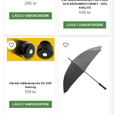
ESP RÄDDNINGSKNIV FÖR POLIS
295 kr
OCH RÄDDNINGSTJÄNST - HÖG
KVALITÉ
595 kr
LÄGG I VARUKORGEN
LÄGG I VARUKORGEN
Härdat stålbakstycke för ESP
batong
159 kr
LÄGG I VARUKORGEN