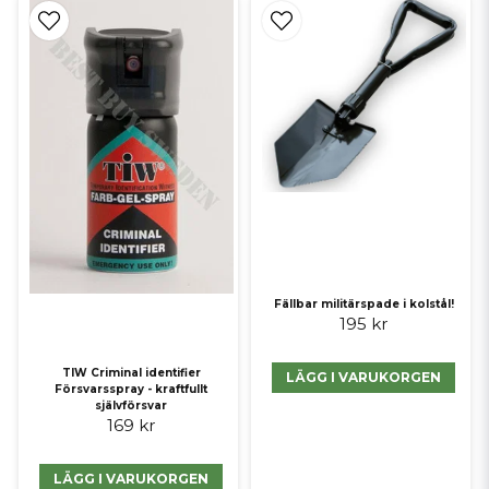
Fällbar militärspade i kolstål!
195 kr
TIW Criminal identifier
LÄGG I VARUKORGEN
Försvarsspray - kraftfullt
självförsvar
169 kr
LÄGG I VARUKORGEN