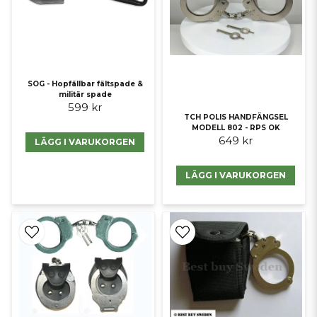
SOG - Hopfällbar fältspade &
militär spade
599 kr
TCH POLIS HANDFÄNGSEL
MODELL 802 - RPS OK
649 kr
LÄGG I VARUKORGEN
LÄGG I VARUKORGEN