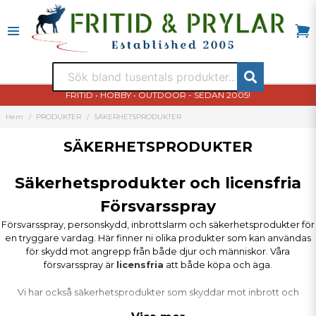
FRITID • HOBBY • OUTDOOR - SEDAN 2005!
Hem
PRODUKTER
SÄKERHETSPRODUKTER
SÄKERHETSPRODUKTER
Säkerhetsprodukter och licensfria
Försvarsspray
Försvarsspray, personskydd, inbrottslarm och säkerhetsprodukter för
en tryggare vardag. Här finner ni olika produkter som kan användas
för skydd mot angrepp från både djur och människor. Våra
försvarsspray är
licensfria
att både köpa och äga.
Vi har också säkerhetsprodukter som skyddar mot inbrott och
stölder. Olika effektiva larm som du enkelt monterar själv. Vi har även