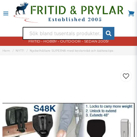
FRITID • HOBBY • OUTDOOR - SEDAN 2005!
Hem
NYTT!
Nyckelhållare SUPER48 med kevlartråd och bältesclips