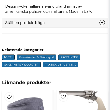
Dessa nyckelhållare använd bland annat av
amerikanska polisen och militären. Made in USA.
Ställ en produktfråga
question
Fråga oss något om denna produkten...
Relaterade kategorier
NYTT!
Resesäkerhet & Stöldskydd
PRODUKTER
name
Namn
SÄKERHETSPRODUKTER
TAKTISK UTRUSTNING
email
E-postadress
Liknande produkter
Ja, ni får publicera min fråga