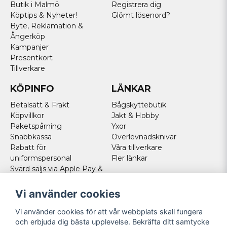
Butik i Malmö
Registrera dig
Köptips & Nyheter!
Glömt lösenord?
Byte, Reklamation &
Ångerköp
Kampanjer
Presentkort
Tillverkare
KÖPINFO
LÄNKAR
Betalsätt & Frakt
Bågskyttebutik
Köpvillkor
Jakt & Hobby
Paketspårning
Yxor
Snabbkassa
Överlevnadsknivar
Rabatt för
Våra tillverkare
uniformspersonal
Fler länkar
Svärd säljs via Apple Pay &
Paypal - Köp här!
Norska kunder
Vi använder cookies
Cookies
Vi använder cookies för att vår webbplats skall fungera
FÖLJ OSS
och erbjuda dig bästa upplevelse. Bekräfta ditt samtycke