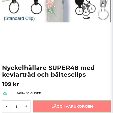
Nyckelhållare SUPER48 med
kevlartråd och bältesclips
199 kr
S48K-48-SUPER
LÄGG I VARUKORGEN
-
+