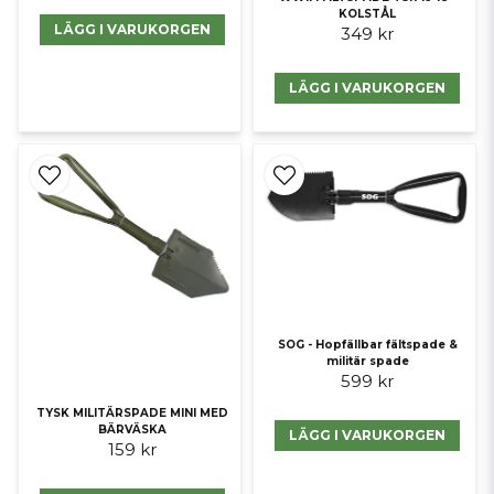
KOLSTÅL
LÄGG I VARUKORGEN
349 kr
LÄGG I VARUKORGEN
SOG - Hopfällbar fältspade &
militär spade
599 kr
TYSK MILITÄRSPADE MINI MED
BÄRVÄSKA
LÄGG I VARUKORGEN
159 kr