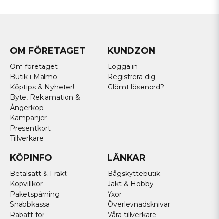
OM FÖRETAGET
KUNDZON
Om företaget
Logga in
Butik i Malmö
Registrera dig
Köptips & Nyheter!
Glömt lösenord?
Byte, Reklamation &
Ångerköp
Kampanjer
Presentkort
Tillverkare
KÖPINFO
LÄNKAR
Betalsätt & Frakt
Bågskyttebutik
Köpvillkor
Jakt & Hobby
Paketspårning
Yxor
Snabbkassa
Överlevnadsknivar
Rabatt för
Våra tillverkare