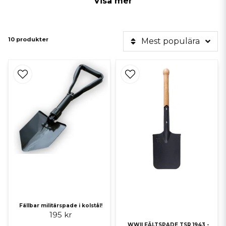
Visa mer
portabla, vilket gör dem idealiska för utomhusarbeten,
trädgårdsarbete, och även för militär- eller överlevnadssituationer.
Fältspadar kan användas för en mängd olika uppgifter,
10 produkter
Mest populära
såsom:
Grävning av hål eller diken
Gräv loss fordon som fastnat
Självförsvar
Rensning av ogräs och rotmassa
Skapa planteringsplatser
Flytta jord eller sand
Konstruktion av skydd eller bunkrar
Det finns olika typer av fältspadar, inklusive vikbara modeller som är
lätta att transportera, vilket gör dem populära bland camping- och
vandrarentusiaster.
Fällbar militärspade i kolstål!
195 kr
WWII FÄLTSPADE TSR 1943 -