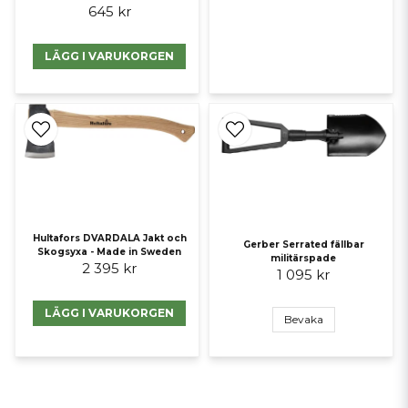
645 kr
LÄGG I VARUKORGEN
Hultafors DVARDALA Jakt och
Gerber Serrated fällbar
Skogsyxa - Made in Sweden
militärspade
2 395 kr
1 095 kr
LÄGG I VARUKORGEN
Bevaka