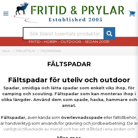
FRITID • HOBBY • OUTDOOR - SEDAN 2005!
Hem
FRILUFTSLIV
FÄLTSPADAR
FÄLTSPADAR
Fältspadar för uteliv och outdoor
Spadar, smidiga och lätta spadar som enkelt viks ihop, för
camping och scouting. Fältspadar som kan monteras ihop i
olika längder. Använd dem som spade, hacka, hammare och
annat.
Fältspadar,
även kända som
överlevnadsspade
eller fälttillbehör,
är handverktyg som används för grävning och jordbearbetning. De är
vanligtvis tillverkade av metall och har ett stålblad i ena änden och
ett handtag i den andra. Fältspadar är utformade för att vara lätta och