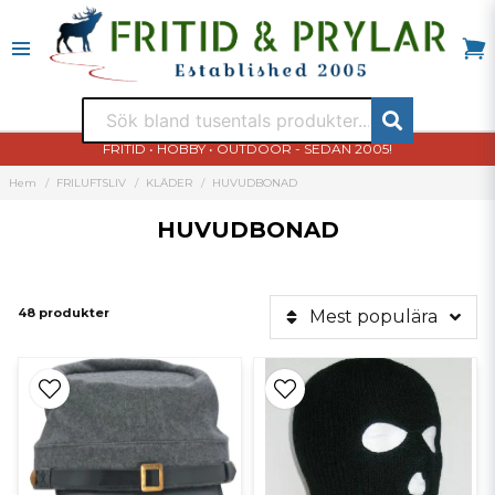
FRITID • HOBBY • OUTDOOR - SEDAN 2005!
Hem
FRILUFTSLIV
KLÄDER
HUVUDBONAD
HUVUDBONAD
48 produkter
Mest populära