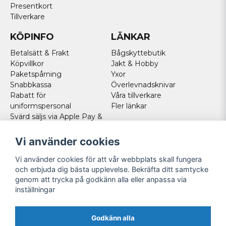
Presentkort
Tillverkare
KÖPINFO
LÄNKAR
Betalsätt & Frakt
Bågskyttebutik
Köpvillkor
Jakt & Hobby
Paketspårning
Yxor
Snabbkassa
Överlevnadsknivar
Rabatt för
Våra tillverkare
uniformspersonal
Fler länkar
Svärd säljs via Apple Pay &
Paypal - Köp här!
Norska kunder
Vi använder cookies
Cookies
Vi använder cookies för att vår webbplats skall fungera
FÖLJ OSS
och erbjuda dig bästa upplevelse. Bekräfta ditt samtycke
genom att trycka på godkänn alla eller anpassa via
Facebook
inställningar
Instagram
Youtube
Godkänn alla
Twitter