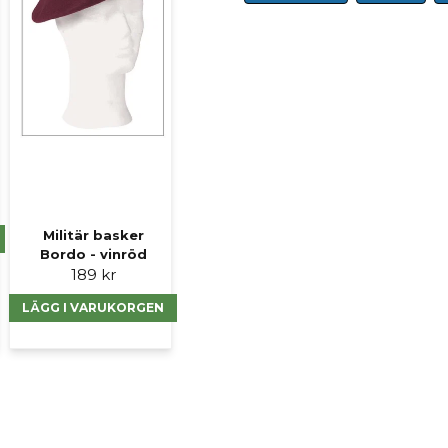
Ja, ni får publicer
Militär basker
Bordo - vinröd
189 kr
LÄGG I VARUKORGEN