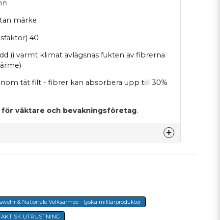
nn
 utan märke
dsfaktor) 40
ydd (i varmt klimat avlägsnas fukten av fibrerna
värme)
nom tät filt - fibrer kan absorbera upp till 30%
 för
väktare och bevakningsföretag
.
denna produkten...
wehr & Nationale Volksarmee - tyska militärprodukter
email
E-postadress
TAKTISK UTRUSTNING