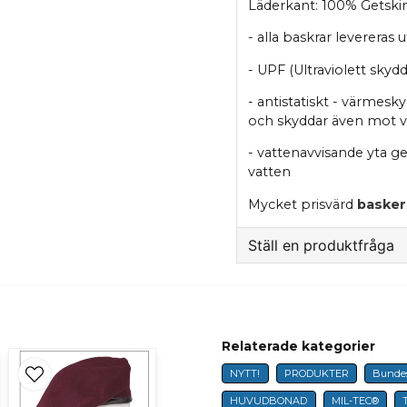
Läderkant: 100% Getski
- alla baskrar levereras
- UPF (Ultraviolett skyd
- antistatiskt - värmesk
och skyddar även mot 
- vattenavvisande yta ge
vatten
Mycket prisvärd
basker
Ställ en produktfråga
question
Fråga oss något om 
Relaterade kategorier
NYTT!
PRODUKTER
Bundes
name
Namn
HUVUDBONAD
MIL-TEC®