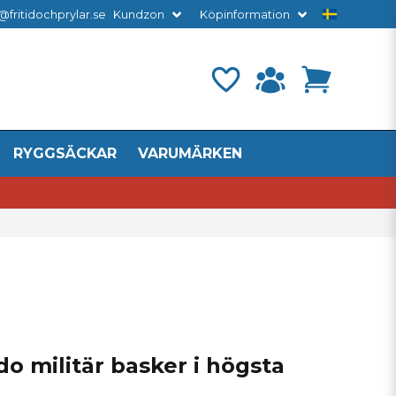
@fritidochprylar.se
Kundzon
Köpinformation
RYGGSÄCKAR
VARUMÄRKEN
 militär basker i högsta