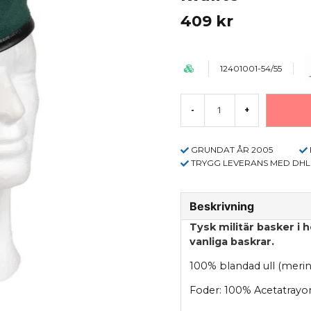
409 kr
12401001-54/55
-
+
GRUNDAT ÅR 2005
TRYGG LEVERANS MED DHL
Beskrivning
Tysk militär basker i h
vanliga baskrar.
100% blandad ull (merin
Foder: 100% Acetatrayo