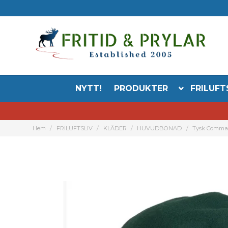
NYTT!
PRODUKTER
FRILUFT
Hem
FRILUFTSLIV
KLÄDER
HUVUDBONAD
Tysk Command