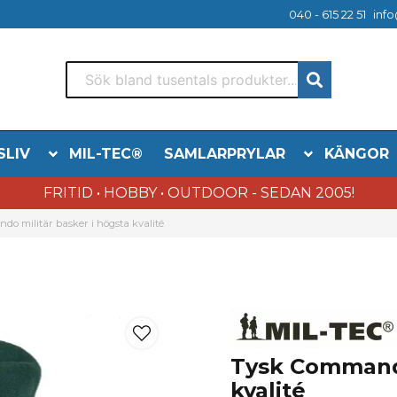
040 - 615 22 51
info
SLIV
MIL-TEC®
SAMLARPRYLAR
KÄNGOR
FRITID • HOBBY • OUTDOOR - SEDAN 2005!
o militär basker i högsta kvalité
Tysk Commando
kvalité