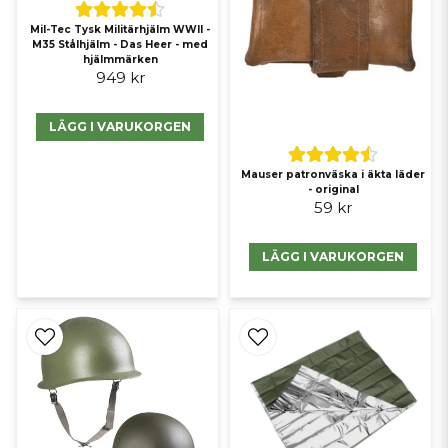
Mil-Tec Tysk Militärhjälm WWII -
M35 Stålhjälm - Das Heer - med
hjälmmärken
949 kr
LÄGG I VARUKORGEN
Mauser patronväska i äkta läder
- original
59 kr
LÄGG I VARUKORGEN