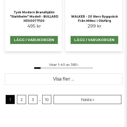
Tysk Modern Brandhjälm
"Stahlhelm" Modell - BULLARD
WALKER - 20 liters Ryggsäck
H3000′/′F120
Från Miltec i Olivfärg
495 kr
299 kr
LÄGG I VARUKORGEN
LÄGG I VARUKORGEN
Visar 1-40 av 365 i
Visa fler ...
...
1
2
3
10
Nästa »