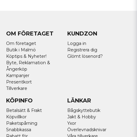
OM FÖRETAGET
KUNDZON
Om företaget
Logga in
Butik i Malmö
Registrera dig
Köptips & Nyheter!
Glömt lösenord?
Byte, Reklamation &
Ångerköp
Kampanjer
Presentkort
Tillverkare
KÖPINFO
LÄNKAR
Betalsätt & Frakt
Bågskyttebutik
Köpvillkor
Jakt & Hobby
Paketspårning
Yxor
Snabbkassa
Överlevnadsknivar
Rabatt för
Våra tillverkare