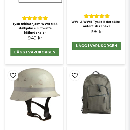
WWI & WWII Tyskt läderbälte -
Tysk militärhjälm WWII M35
autentisk replika
stålhjälm + Luftwaffe
195 kr
hjälmdekaler
949 kr
LÄGG I VARUKORGEN
LÄGG I VARUKORGEN