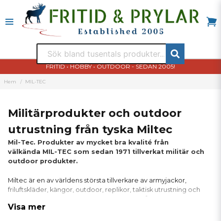
FRITID • HOBBY • OUTDOOR - SEDAN 2005!
Hem
MIL-TEC
Militärprodukter och outdoor
utrustning från tyska Miltec
Mil-Tec. Produkter av mycket bra kvalité från
välkända MIL-TEC som sedan 1971 tillverkat militär och
outdoor produkter.
Miltec är en av världens största tillverkare av armyjackor,
friluftskläder, kängor, outdoor, replikor, taktisk utrustning och
uniformer. Miltec har ett fantastiskt utbud både och för
Visa mer
friluftsmänniskan, polisen och vapensamlaren.