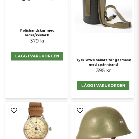
Polishandskar med
läder/kevlar®
379 kr
LÄGG I VARUKORGEN
Tysk WWII hållare för gasmask
med spännband
395 kr
LÄGG I VARUKORGEN