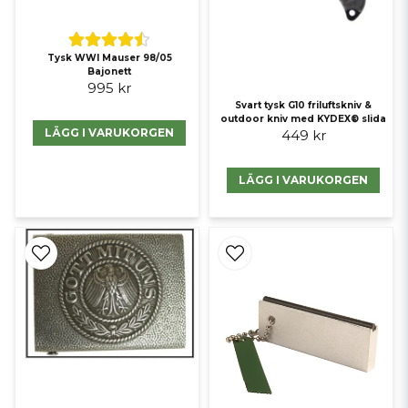
Tysk WWI Mauser 98/05
Bajonett
995 kr
Svart tysk G10 friluftskniv &
outdoor kniv med KYDEX® slida
LÄGG I VARUKORGEN
449 kr
LÄGG I VARUKORGEN