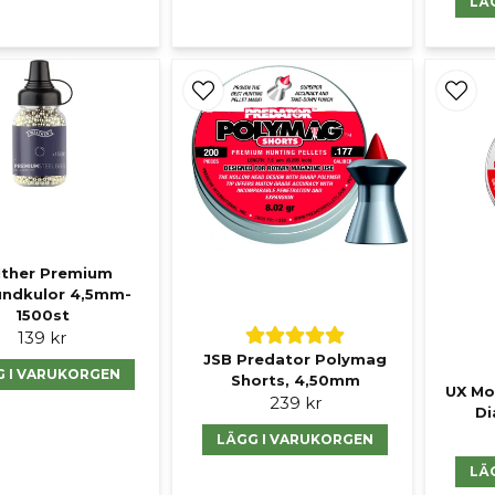
LÄ
ther Premium
undkulor 4,5mm-
1500st
139 kr
JSB Predator Polymag
G I VARUKORGEN
Shorts, 4,50mm
UX Mo
239 kr
Di
LÄGG I VARUKORGEN
LÄ