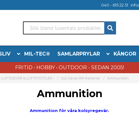
040 - 615 22 51
info
SLIV
MIL-TEC®
SAMLARPRYLAR
KÄNGOR
FRITID • HOBBY • OUTDOOR - SEDAN 2005!
• LUFTGEVÄR & LUFTPISTOLER •
Co2 Gevär/AR-Karbiner
Ammunition
Ammunition
Ammunition för våra kolsyregevär.