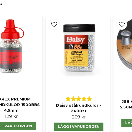
er
AREX PREMIUM
JSB 
NDKULOR 1500BBS
Daisy stålrundkulor -
5,50M
4,5mm
2400st
129 kr
269 kr
LÄ
G I VARUKORGEN
LÄGG I VARUKORGEN