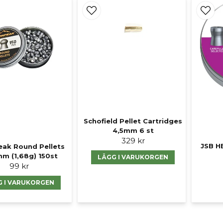
Schofield Pellet Cartridges
4,5mm 6 st
329 kr
JSB H
ak Round Pellets
m (1,68g) 150st
LÄGG I VARUKORGEN
99 kr
G I VARUKORGEN