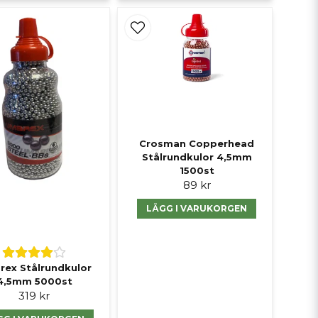
Crosman Copperhead
Stålrundkulor 4,5mm
1500st
89 kr
LÄGG I VARUKORGEN
ex Stålrundkulor
4,5mm 5000st
319 kr