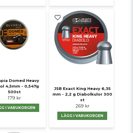
pia Domed Heavy
ol 4,5mm - 0,547g
JSB Exact King Heavy 6,35
500st
mm - 2,2 g Diabolkulor 300
179 kr
st
269 kr
GG I VARUKORGEN
LÄGG I VARUKORGEN