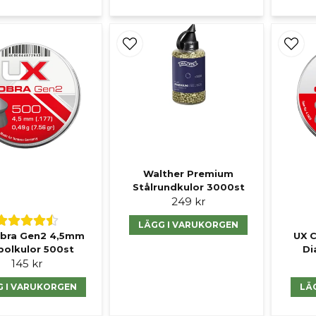
Walther Premium
Stålrundkulor 3000st
249 kr
LÄGG I VARUKORGEN
bra Gen2 4,5mm
UX 
bolkulor 500st
Di
145 kr
G I VARUKORGEN
LÄ