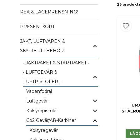
23 produkt
REA & LAGERRENSNING!
PRESENTKORT
JAKT, LUFTVAPEN &
SKYTTETILLBEHÖR
• JAKTPAKET & STARTPAKET •
• LUFTGEVÄR &
LUFTPISTOLER •
Vapenfodral
Luftgevär
UM
Kolsyrepistoler
STÅLRU
Co2 Gevär/AR-Karbiner
Kolsyregevär
LÄG
Kolsyrepatroner