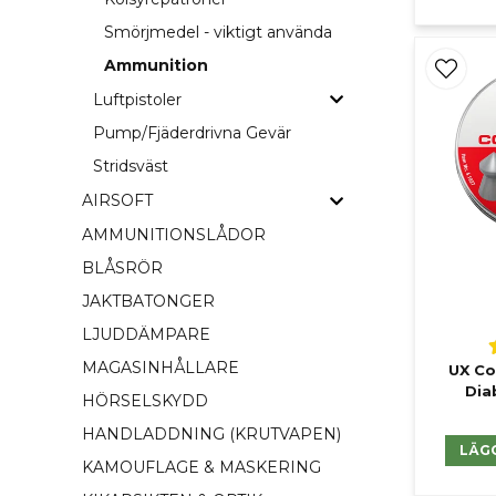
Smörjmedel - viktigt använda
Ammunition
Luftpistoler
Pump/Fjäderdrivna Gevär
Stridsväst
AIRSOFT
AMMUNITIONSLÅDOR
BLÅSRÖR
JAKTBATONGER
LJUDDÄMPARE
MAGASINHÅLLARE
UX Co
Dia
HÖRSELSKYDD
HANDLADDNING (KRUTVAPEN)
LÄG
KAMOUFLAGE & MASKERING