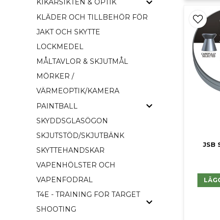
KIKARSIKTEN & OPTIK
KLÄDER OCH TILLBEHÖR FÖR
JAKT OCH SKYTTE
LOCKMEDEL
MÅLTAVLOR & SKJUTMÅL
MÖRKER /
VÄRMEOPTIK/KAMERA
PAINTBALL
SKYDDSGLASÖGON
SKJUTSTÖD/SKJUTBÄNK
JSB 
SKYTTEHANDSKAR
VAPENHÖLSTER OCH
VAPENFODRAL
LÄG
T4E - TRAINING FOR TARGET
SHOOTING