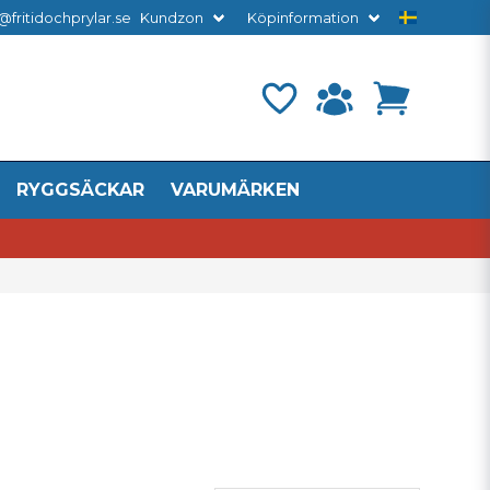
@fritidochprylar.se
Kundzon
Köpinformation
RYGGSÄCKAR
VARUMÄRKEN