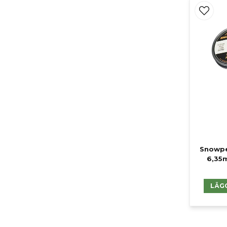
Snowpe
6,35m
LÄG