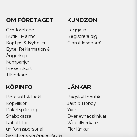
OM FÖRETAGET
KUNDZON
Om företaget
Logga in
Butik i Malmö
Registrera dig
Köptips & Nyheter!
Glömt lösenord?
Byte, Reklamation &
Ångerköp
Kampanjer
Presentkort
Tillverkare
KÖPINFO
LÄNKAR
Betalsätt & Frakt
Bågskyttebutik
Köpvillkor
Jakt & Hobby
Paketspårning
Yxor
Snabbkassa
Överlevnadsknivar
Rabatt för
Våra tillverkare
uniformspersonal
Fler länkar
Svärd säljs via Apple Pay &