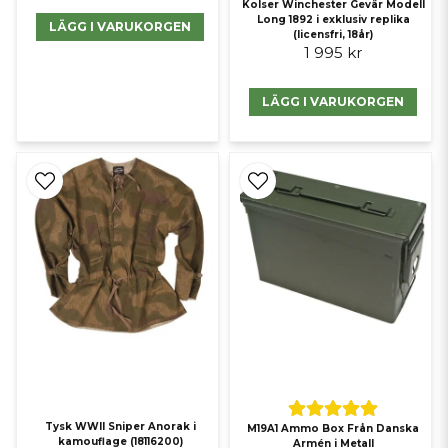
Kolser Winchester Gevär Modell
Long 1892 i exklusiv replika
LÄGG I VARUKORGEN
(licensfri, 18år)
1 995 kr
LÄGG I VARUKORGEN
Tysk WWII Sniper Anorak i
M19A1 Ammo Box Från Danska
kamouflage (18116200)
Armén i Metall