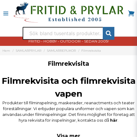
FRITID • HOBBY • OUTDOOR - SEDAN 2005!
Hem
SAMLARPRYLAR
SAMLARREPLIKOR
Filmrekvisita
Filmrekvisita
Filmrekvisita och filmrekvisita
vapen
Produkter till filminspelning, maskerader, reanactments och teater
föreställningar.
Vi erbjuder populära uniformer och vapen som kan
användas under filminspelningar. Det finns möjlighet för företag att
hyra rekvisita för inspelningar, kontakta oss då
här
.
Visa mer