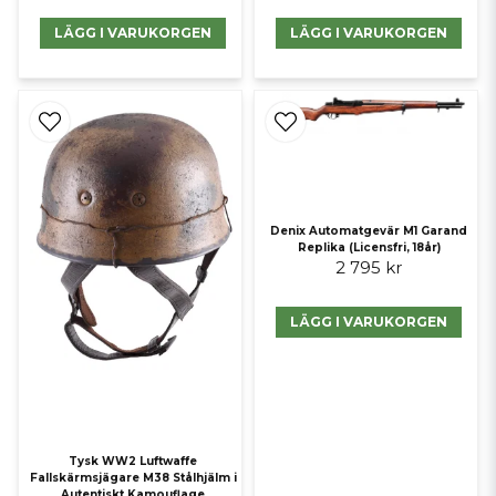
LÄGG I VARUKORGEN
LÄGG I VARUKORGEN
Denix Automatgevär M1 Garand
Replika (Licensfri, 18år)
2 795 kr
LÄGG I VARUKORGEN
Tysk WW2 Luftwaffe
Fallskärmsjägare M38 Stålhjälm i
Autentiskt Kamouflage