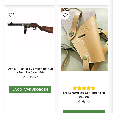
Denix PPSH-41 Submachine gun
– Replika (licensfri)
2 395 kr
LÄGG I VARUKORGEN
US BROWN M3 AXELHÖLSTER
REPRO
495 kr