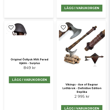
LÄGG I VARUKORGEN
Original Östtysk NVA Parad
Hjälm - Surplus
849 kr
LÄGG I VARUKORGEN
Vikings - Axe of Ragnar
Lothbrok - Definitive Edition
Replika
2 995 kr
LÄGG I VARUKORGEN