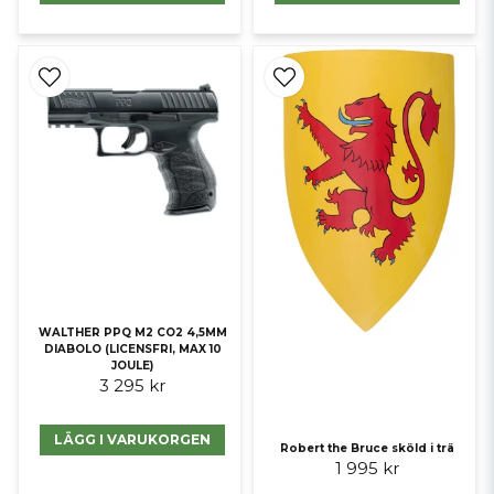
WALTHER PPQ M2 CO2 4,5MM
DIABOLO (LICENSFRI, MAX 10
JOULE)
3 295 kr
LÄGG I VARUKORGEN
Robert the Bruce sköld i trä
1 995 kr