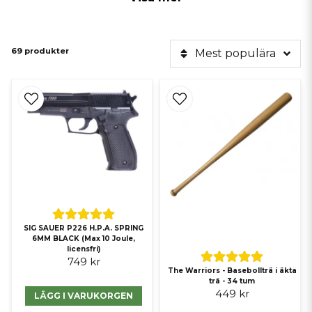
69 produkter
Mest populära
SIG SAUER P226 H.P.A. SPRING
6MM BLACK (Max 10 Joule,
licensfri)
749 kr
The Warriors - Basebollträ i äkta
trä - 34 tum
449 kr
LÄGG I VARUKORGEN