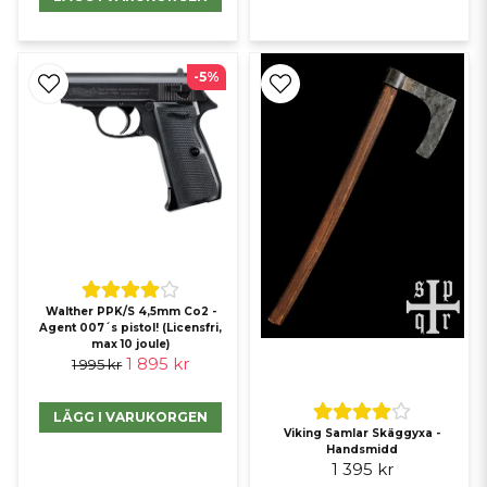
-5%
Walther PPK/S 4,5mm Co2 -
Agent 007´s pistol! (Licensfri,
max 10 joule)
1 895 kr
1 995 kr
LÄGG I VARUKORGEN
Viking Samlar Skäggyxa -
Handsmidd
1 395 kr