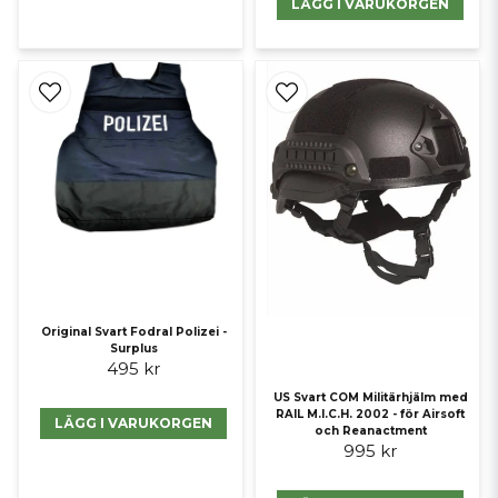
LÄGG I VARUKORGEN
Original Svart Fodral Polizei -
Surplus
495 kr
US Svart COM Militärhjälm med
RAIL M.I.C.H. 2002 - för Airsoft
LÄGG I VARUKORGEN
och Reanactment
995 kr