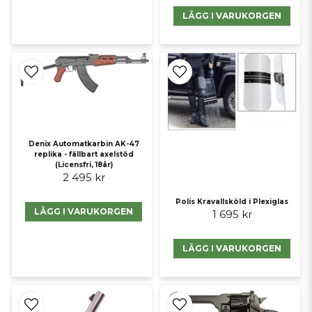
LÄGG I VARUKORGEN
Denix Automatkarbin AK-47
replika - fällbart axelstöd
(Licensfri, 18år)
2 495 kr
Polis Kravallsköld i Plexiglas
LÄGG I VARUKORGEN
1 695 kr
LÄGG I VARUKORGEN