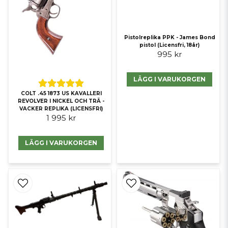
Pistolreplika PPK - James Bond
pistol (Licensfri, 18år)
995 kr
LÄGG I VARUKORGEN
COLT .45 1873 US KAVALLERI
REVOLVER I NICKEL OCH TRÄ -
VACKER REPLIKA (LICENSFRI)
1 995 kr
LÄGG I VARUKORGEN