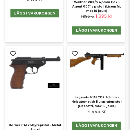
Walther PPK/S 4,5mm Co2 -
Agent 007´s pistol! (Licensfri,
max 10 joule)
LÄGG I VARUKORGEN
1 895 kr
1 995 kr
LÄGG I VARUKORGEN
Legends M1A1 CO2 4,5mm -
Helautomatisk Kulsprutepistol!
(Licensfri, max 10 joule)
4 995 kr
LÄGG I VARUKORGEN
Borner C41 kolsyrepistol - Metal
Slide!