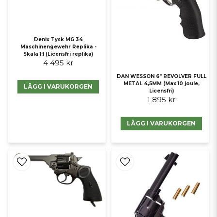
Denix Tysk MG 34
Maschinengewehr Replika -
Skala 1:1 (Licensfri replika)
4 495 kr
DAN WESSON 6" REVOLVER FULL
METAL 4,5MM (Max 10 joule,
LÄGG I VARUKORGEN
Licensfri)
1 895 kr
LÄGG I VARUKORGEN