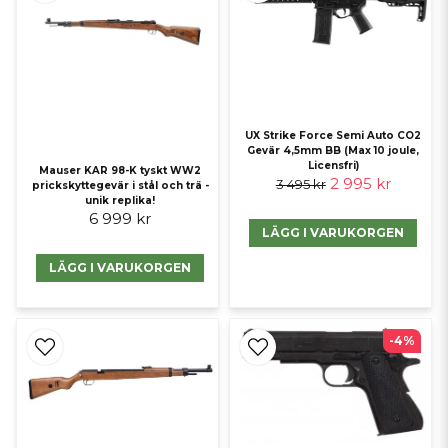
UX Strike Force Semi Auto CO2
Gevär 4,5mm BB (Max 10 joule,
Licensfri)
Mauser KAR 98-K tyskt WW2
2 995 kr
3 495 kr
prickskyttegevär i stål och trä -
unik replika!
6 999 kr
LÄGG I VARUKORGEN
LÄGG I VARUKORGEN
-4%