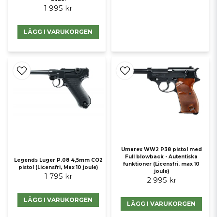
1 995 kr
LÄGG I VARUKORGEN
Umarex WW2 P38 pistol med
Full blowback - Autentiska
Legends Luger P.08 4,5mm CO2
funktioner (Licensfri, max 10
pistol (Licensfri, Max 10 joule)
joule)
1 795 kr
2 995 kr
LÄGG I VARUKORGEN
LÄGG I VARUKORGEN