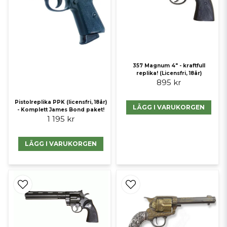
357 Magnum 4" - kraftfull
replika! (Licensfri, 18år)
895 kr
Pistolreplika PPK (licensfri, 18år)
LÄGG I VARUKORGEN
- Komplett James Bond paket!
1 195 kr
LÄGG I VARUKORGEN