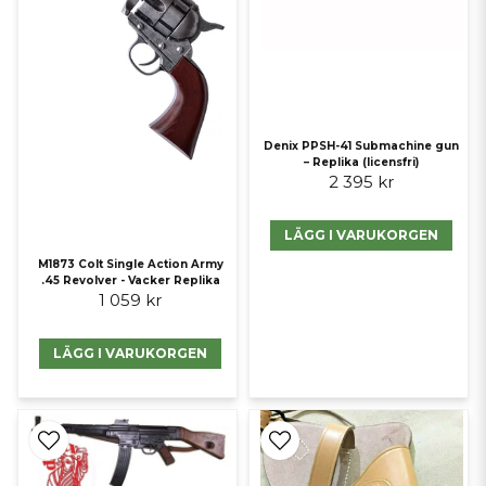
Denix PPSH-41 Submachine gun
– Replika (licensfri)
2 395 kr
LÄGG I VARUKORGEN
M1873 Colt Single Action Army
.45 Revolver - Vacker Replika
1 059 kr
LÄGG I VARUKORGEN