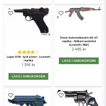
Denix Automatkarbin AK-47
replika - fällbart axelstöd
(Licensfri, 18år)
2 495 kr
Luger P08 - tysk pistol - Licensfri
LÄGG I VARUKORGEN
replika
1 395 kr
LÄGG I VARUKORGEN