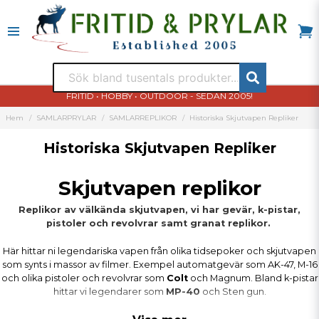
FRITID • HOBBY • OUTDOOR - SEDAN 2005!
Hem
SAMLARPRYLAR
SAMLARREPLIKOR
Historiska Skjutvapen Repliker
Historiska Skjutvapen Repliker
Skjutvapen replikor
Replikor av välkända skjutvapen, vi har gevär, k-pistar,
pistoler och revolvrar samt granat replikor.
Här hittar ni legendariska vapen från olika tidsepoker och skjutvapen
som synts i massor av filmer. Exempel automatgevär som AK-47, M-16
och olika pistoler och revolvrar som
Colt
och Magnum. Bland k-pistar
hittar vi legendarer som
MP-40
och Sten gun.