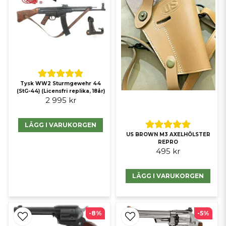
Tysk WW2 Sturmgewehr 44
(StG-44) (Licensfri replika, 18år)
2 995 kr
LÄGG I VARUKORGEN
US BROWN M3 AXELHÖLSTER
REPRO
495 kr
LÄGG I VARUKORGEN
-8%
-5%