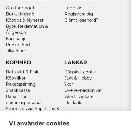
Om företaget
Logga in
Butik i Malmö
Registrera dig
Köptips & Nyheter!
Glömt lösenord?
Byte, Reklamation &
Ångerköp
Kampanjer
Presentkort
Tillverkare
KÖPINFO
LÄNKAR
Betalsätt & Frakt
Bågskyttebutik
Köpvillkor
Jakt & Hobby
Paketspårning
Yxor
Snabbkassa
Överlevnadsknivar
Rabatt för
Våra tillverkare
uniformspersonal
Fler länkar
Svärd säljs via Apple Pay &
Paypal - Köp här!
Norska kunder
Vi använder cookies
Cookies