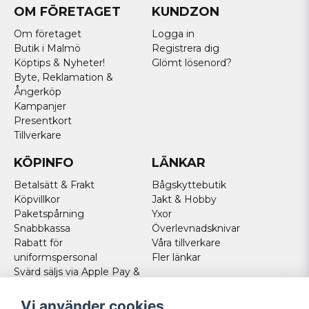
OM FÖRETAGET
KUNDZON
Om företaget
Logga in
Butik i Malmö
Registrera dig
Köptips & Nyheter!
Glömt lösenord?
Byte, Reklamation &
Ångerköp
Kampanjer
Presentkort
Tillverkare
KÖPINFO
LÄNKAR
Betalsätt & Frakt
Bågskyttebutik
Köpvillkor
Jakt & Hobby
Paketspårning
Yxor
Snabbkassa
Överlevnadsknivar
Rabatt för
Våra tillverkare
uniformspersonal
Fler länkar
Svärd säljs via Apple Pay &
Paypal - Köp här!
Norska kunder
Vi använder cookies