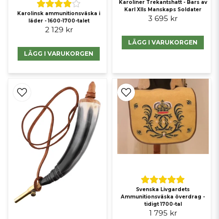
Karoliner Trekantshatt - Bars av
Karl XIIs Manskaps Soldater
Karolinsk ammunitionsväska i
3 695 kr
läder - 1600-1700-talet
2 129 kr
LÄGG I VARUKORGEN
LÄGG I VARUKORGEN
Tillhandahålls av
Svensk militaria i form av medaljer, svärd, värjor,
uniformer och dolkar!
Svenska Livgardets
Ammunitionsväska överdrag -
tidigt 1700-tal
1 795 kr