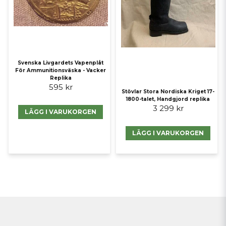
Svenska Livgardets Vapenplåt
För Ammunitionsväska - Vacker
Replika
595 kr
Stövlar Stora Nordiska Kriget 17-
1800-talet, Handgjord replika
3 299 kr
LÄGG I VARUKORGEN
LÄGG I VARUKORGEN