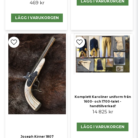
LÄGG I VARUKORGEN
469 kr
Sabaton använder!
Namnet kommer av att Sverige under denna period erövrade och
LÄGG I VARUKORGEN
upprätthöll en stormaktsställning i Europa. Karoliner, av Carolus, den
latiniserade formen av namnet Karl, var soldaterna inom den svenska
armén som tjänade under kungarna Karl XI och Karl XII under
Sveriges tid som stormakt. I regel var de klädda i blå rockar med gult
foder, uppvikta nedtill.
Karolinernas stridstaktik stod i skarp kontrast mot det kontinentala
Europas mönster, eftersom den var mycket offensiv och som oftast
ledde till hårda närstrider med blankvapen såsom pikar, värjor och
bajonetter. Genom denna taktik, i kombination med sträng disciplin
och hög moral, kunde Karl XII leda den karolinska armén till flera
segrar under stora nordiska krigets inledande skede.
Komplett Karoliner uniform från
1600- och 1700-talet -
handtillverkad!
14 825 kr
LÄGG I VARUKORGEN
Joseph Kirner 1807