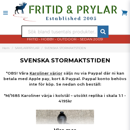
FRITID • HOBBY • OUTDOOR - SEDAN 2005!
Hem
SAMLARPRYLAR
SVENSKA STORMAKTSTIDEN
SVENSKA STORMAKTSTIDEN
*OBS! Våra
Karoliner värjor
säljs nu via Paypal där ni kan
betala med Apple pay, kort & Paypal. Paypal konto behövs
inte för köp. Se nedan och beställ:
*M/1685 Karoliner värja i kolstål – utsökt replika i skala 1:1 -
4195kr