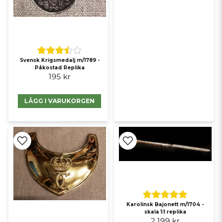
Svensk Krigsmedalj m/1789 -
Påkostad Replika
195 kr
LÄGG I VARUKORGEN
Tillhandahålls av
*Gustav II Adolfs värja - exklusivt samlarsvärd i silver design -
4395kr!
Karolinsk Bajonett m/1704 -
skala 1:1 replika
2 199 kr