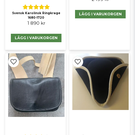
Svensk Karolinsk Ringkrage
LÄGG I VARUKORGEN
1680-1720
1 890 kr
LÄGG I VARUKORGEN
Tillhandahålls av
________________________________________
Svensk Infanteri Karoliner Officers Värja m/1700 - Carolus
Rex + Narva poster - 6195kr