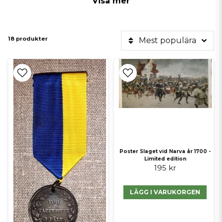
Visa mer
18 produkter
Mest populära
Tillhandahålls av
*Svenska Livgardets Drabantvärja m/1701 – klassisk karoliner
Poster Slaget vid Narva år 1700 -
samlar värja
Limited edition
195 kr
LÄGG I VARUKORGEN