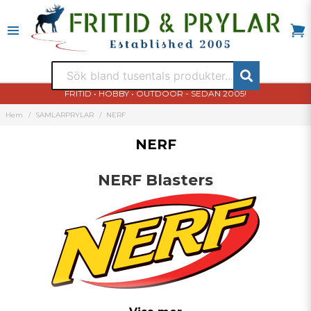
FRITID • HOBBY • OUTDOOR - SEDAN 2005!
Hem
SAMLARPRYLAR
NERF
NERF
NERF Blasters