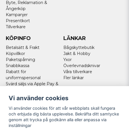
Byte, Reklamation &
Ångerköp
Kampanjer
Presentkort
Tillverkare
KÖPINFO
LÄNKAR
Betalsätt & Frakt
Bågskyttebutik
Köpvillkor
Jakt & Hobby
Paketspårning
Yxor
Snabbkassa
Överlevnadsknivar
Rabatt för
Våra tillverkare
uniformspersonal
Fler länkar
Svärd säljs via Apple Pay &
Paypal - Köp här!
Norska kunder
Vi använder cookies
Cookies
Vi använder cookies för att vår webbplats skall fungera
FÖLJ OSS
och erbjuda dig bästa upplevelse. Bekräfta ditt samtycke
genom att trycka på godkänn alla eller anpassa via
Facebook
inställningar