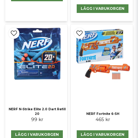
2021 för Microsoft Windows, Nintendo Switch, PlayStation 4,
LÄGG I VARUKORGEN
PlayStation 5, Xbox One och Xbox Series X/S. År 2021 utvecklades ett
online multiplayer first-person shooter med titeln Nerf Strike av The
Gang Stockholm och släpptes av Metaverse Team under licens från
Hasbro på onlineplattformen Roblox. I augusti 2022 släppte
utvecklarna Secret Location under licens från Hasbro Virtual reality-
spelet multiplayer shooter med titeln NERF Ultimate Championships
för Meta Quest 2-plattformen. I april 2023 samarbetade de med
spelet Stumble Guys för att lägga till ett minispel med Nerf-tema till
deras spel.
NERF N-Strike Elite 2.0 Dart Refill
20
NERF Fortnite 6-SH
99 kr
465 kr
LÄGG I VARUKORGEN
LÄGG I VARUKORGEN