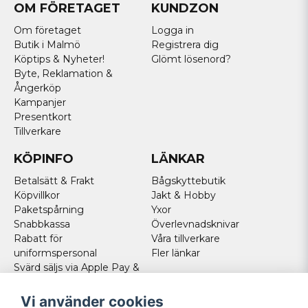
OM FÖRETAGET
KUNDZON
Om företaget
Logga in
Butik i Malmö
Registrera dig
Köptips & Nyheter!
Glömt lösenord?
Byte, Reklamation &
Ångerköp
Kampanjer
Presentkort
Tillverkare
KÖPINFO
LÄNKAR
Betalsätt & Frakt
Bågskyttebutik
Köpvillkor
Jakt & Hobby
Paketspårning
Yxor
Snabbkassa
Överlevnadsknivar
Rabatt för
Våra tillverkare
uniformspersonal
Fler länkar
Svärd säljs via Apple Pay &
Paypal - Köp här!
Norska kunder
Vi använder cookies