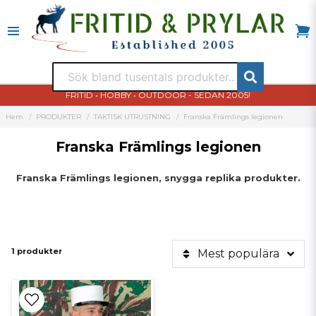
FRITID • HOBBY • OUTDOOR - SEDAN 2005!
Hem
PRODUKTER
TAKTISK UTRUSTNING
Franska Främlings legionen
Franska Främlings legionen
Franska Främlings legionen, snygga replika produkter.
1 produkter
Mest populära