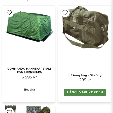
Ja, ni får publicera min fråga
Skicka fråga
COMMANDO MANNSKAPSTÄLT
FÖR 6 PERSONER
US Army bag - Oliv färg
3 595 kr
295 kr
Bevaka
LÄGG I VARUKORGEN