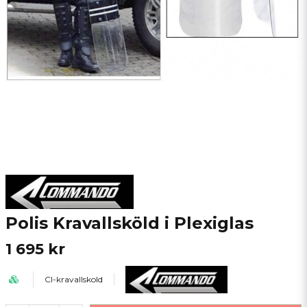
Polis Kravallsköld i Plexiglas
1 695 kr
CI-kravallskold