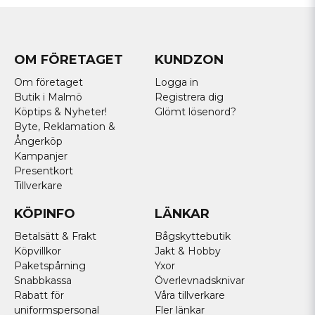
OM FÖRETAGET
KUNDZON
Om företaget
Logga in
Butik i Malmö
Registrera dig
Köptips & Nyheter!
Glömt lösenord?
Byte, Reklamation &
Ångerköp
Kampanjer
Presentkort
Tillverkare
KÖPINFO
LÄNKAR
Betalsätt & Frakt
Bågskyttebutik
Köpvillkor
Jakt & Hobby
Paketspårning
Yxor
Snabbkassa
Överlevnadsknivar
Rabatt för
Våra tillverkare
uniformspersonal
Fler länkar