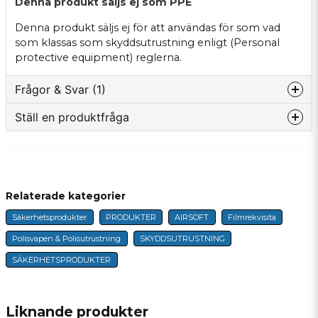
Denna produkt säljs ej som PPE
Denna produkt säljs ej för att användas för som vad
som klassas som skyddsutrustning enligt (Personal
protective equipment) reglerna.
Frågor & Svar (1)
Ställ en produktfråga
Tim frågade
för 2 år sedan
question
Hej har tidigare försökt Beställa denna men då har
Fråga oss något om denna produkten...
den inte varit tillgänglig. Hur ser det ut nu ?
Butiken svarade
Relaterade kategorier
Hej!
Säkerhetsprodukter
PRODUKTER
AIRSOFT
Filmrekvisita
name
Namn
Den går att beställa hem enskilt nu.
Polisvapen & Polisutrustning
SKYDDSUTRUSTNING
SÄKERHETSPRODUKTER
Mvh, Martin
email
E-postadress
Liknande produkter