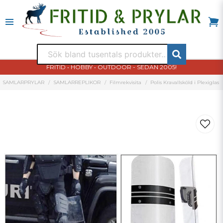
FRITID • HOBBY • OUTDOOR - SEDAN 2005!
SAMLARPRYLAR
SAMLARREPLIKOR
Filmrekvisita
Polis Kravallsköld i Plexiglas