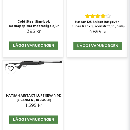
Skicka fråga
Cold Steel Sjambok
Hatsan 125 Sniper luftgevär -
boskapspiska mot farliga djur
Super Pack! (Licensfritt, 10 joule)
395 kr
4 695 kr
LÄGG I VARUKORGEN
LÄGG I VARUKORGEN
HATSAN AIRTACT LUFTGEVÄR PD
(LICENSFRI, 10 JOULE)
1 595 kr
LÄGG I VARUKORGEN