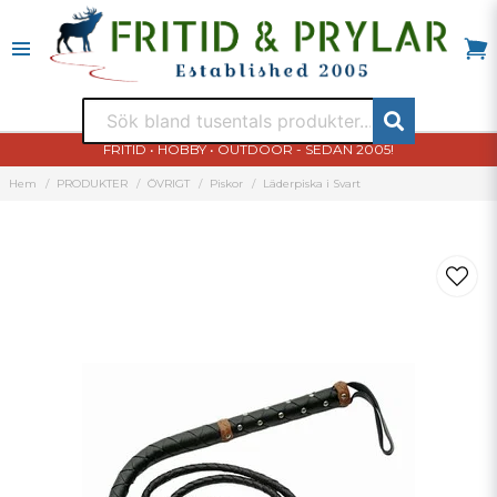
FRITID • HOBBY • OUTDOOR - SEDAN 2005!
Hem
PRODUKTER
ÖVRIGT
Piskor
Läderpiska i Svart