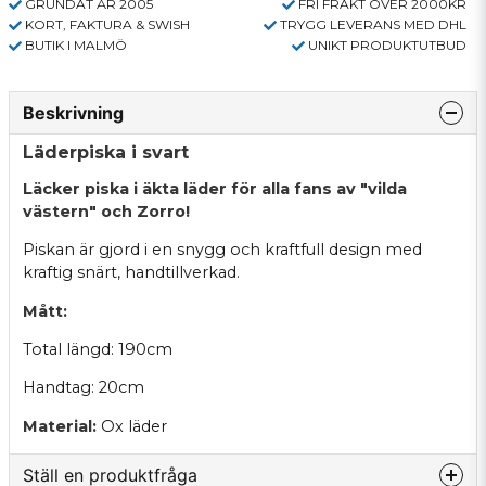
GRUNDAT ÅR 2005
FRI FRAKT ÖVER 2000KR
KORT, FAKTURA & SWISH
TRYGG LEVERANS MED DHL
BUTIK I MALMÖ
UNIKT PRODUKTUTBUD
Beskrivning
Läderpiska i svart
Läcker piska i äkta läder för alla fans av "vilda
västern" och Zorro!
Piskan är gjord i en snygg och kraftfull design med
kraftig snärt, handtillverkad.
Mått:
Total längd: 190cm
Handtag: 20cm
Material:
Ox läder
Ställ en produktfråga