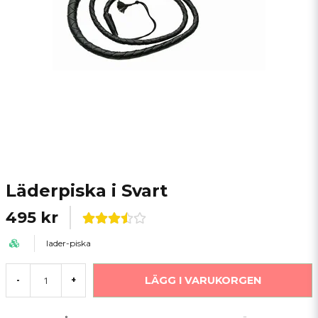
Läderpiska i Svart
495 kr
lader-piska
LÄGG I VARUKORGEN
-
+