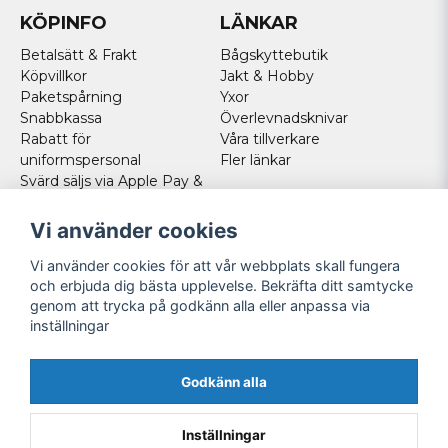
KÖPINFO
LÄNKAR
Betalsätt & Frakt
Bågskyttebutik
Köpvillkor
Jakt & Hobby
Paketspårning
Yxor
Snabbkassa
Överlevnadsknivar
Rabatt för
Våra tillverkare
uniformspersonal
Fler länkar
Svärd säljs via Apple Pay &
Paypal - Köp här!
Norska kunder
Vi använder cookies
Cookies
Vi använder cookies för att vår webbplats skall fungera
FÖLJ OSS
och erbjuda dig bästa upplevelse. Bekräfta ditt samtycke
genom att trycka på godkänn alla eller anpassa via
Facebook
inställningar
Instagram
Youtube
Godkänn alla
Twitter
Inställningar