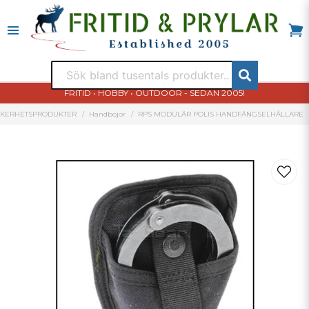
FRITID • HOBBY • OUTDOOR - SEDAN 2005!
ÄKERHETSPRODUKTER
Handbojor
RPS MODULÄR POLIS HANDFÄNGSELHÅLLARE