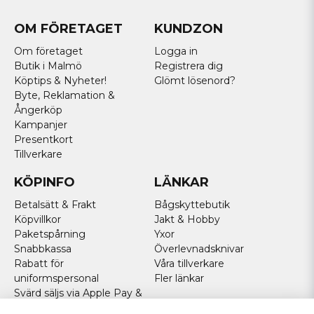
OM FÖRETAGET
KUNDZON
Om företaget
Logga in
Butik i Malmö
Registrera dig
Köptips & Nyheter!
Glömt lösenord?
Byte, Reklamation &
Ångerköp
Kampanjer
Presentkort
Tillverkare
KÖPINFO
LÄNKAR
Betalsätt & Frakt
Bågskyttebutik
Köpvillkor
Jakt & Hobby
Paketspårning
Yxor
Snabbkassa
Överlevnadsknivar
Rabatt för
Våra tillverkare
uniformspersonal
Fler länkar
Svärd säljs via Apple Pay &
Paypal - Köp här!