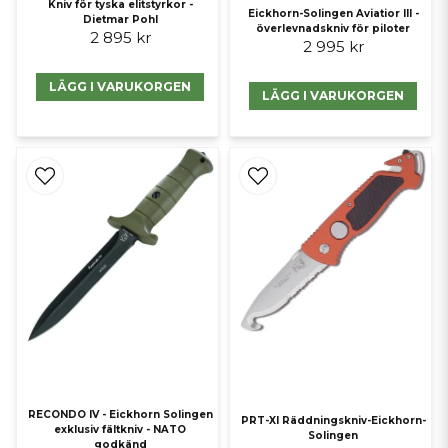
Kniv för tyska elitstyrkor -
Eickhorn-Solingen Aviatior III -
Dietmar Pohl
överlevnadskniv för piloter
2 895 kr
2 995 kr
LÄGG I VARUKORGEN
LÄGG I VARUKORGEN
RECONDO IV - Eickhorn Solingen
PRT-XI Räddningskniv-Eickhorn-
exklusiv fältkniv - NATO
Solingen
godkänd