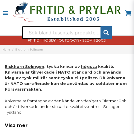
FRITID • HOBBY • OUTDOOR - SEDAN 2005!
Hem
Eickhorn Solingen
Eickhorn Solingen
, tyska knivar av
högsta
kvalité.
Knivarna är tillverkade i NATO standard och används
idag av tysk militär samt tyska elitpoliser. Då knivarna
är NATO certifierade kan de användas av soldater inom
Försvarsmakten.
Knivarna är framtagna av den kände knivdesigern Dietmar Pohl
och är tillverkade under strikaste kvalitétskontroll i Solingen i
Tyskland.
Eickhorn Solingen gör även dolkar, jaktknivar och
Visa mer
överlevnadsknivar.