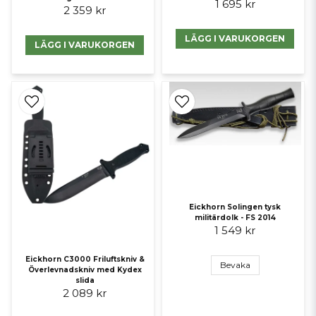
1 695 kr
2 359 kr
LÄGG I VARUKORGEN
LÄGG I VARUKORGEN
Eickhorn Solingen tysk
militärdolk - FS 2014
1 549 kr
Eickhorn C3000 Friluftskniv &
Bevaka
Överlevnadskniv med Kydex
slida
2 089 kr