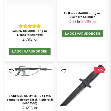
Fältkniv KM4000 - original
Eickhorn Solingen
2 795 kr
3 195 kr
Fältkniv KM5000 - original
LÄGG I VARUKORGEN
Eickhorn Solingen
2 795 kr
LÄGG I VARUKORGEN
-14%
EICKHORN US M7-LE - Colt M16
samlar bajonett i 55Si7 fjäderstål
(HRC 51-53)
2 495 kr