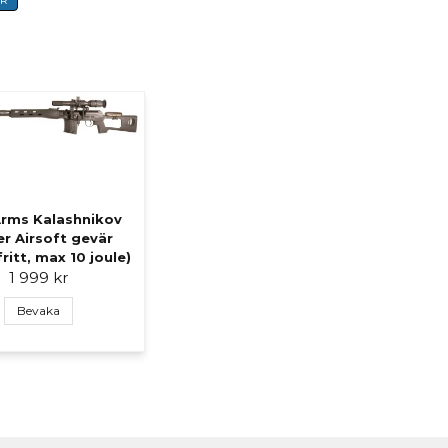
ER
Arms Kalashnikov
er Airsoft gevär
fritt, max 10 joule)
1 999 kr
Bevaka