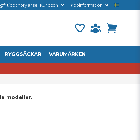
@fritidochprylar.se
Kundzon
Köpinformation
RYGGSÄCKAR
VARUMÄRKEN
de modeller.