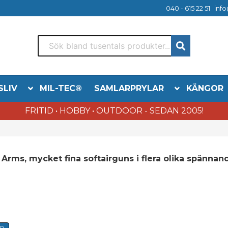
040 - 615 22 51
info
SLIV
MIL-TEC®
SAMLARPRYLAR
KÄNGOR
FRITID • HOBBY • OUTDOOR - SEDAN 2005!
 Arms, mycket fina softairguns i flera olika spännan