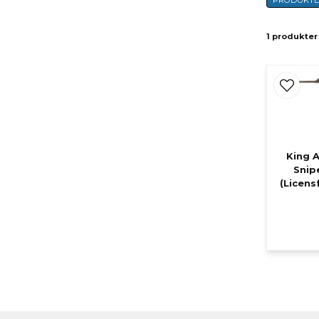
PRODUKT
1 produkter
King 
Snip
(Licens