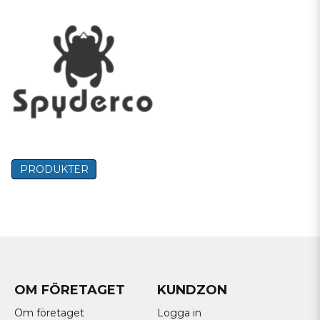
upptill i fickan och möjligheten till en tandad egg för aggressiv
skärprestanda. Dessa egenskaper revolutionerade knivindustrin
och definierade bokstavligen formen på den moderna
fällkniven.
Sedan dess har Spyderco stadigt vuxit till att bli en av de
ledande inom bestickbranschen. Förutom ett
världsomspännande distributionsnätverk och
tillverkningsresurser i USA, Japan, Taiwan, Italien och Kina, har vår
innovation också gett oss en imponerande portfölj av patent,
varumärken och industripriser. Ännu viktigare, det har gjort det
PRODUKTER
möjligt för oss att förtjäna förtroendet och lojaliteten hos otaliga
tusentals dedikerade knivanvändare runt om i världen – en
publik som vi är oerhört tacksamma för.
Spyderco är i dag synonym med fällknivar i allra högsta kvalité
med ett utbud som ingen annan kan efterlikna. Spyderco
fällknivar kommer i flera olika storlekar och olika grepp men
framförallt med stål i hög kvalité för att kunna hålla en livet ut det
OM FÖRETAGET
KUNDZON
gäller huvudsakligen deras premium sortiment.
Om företaget
Logga in