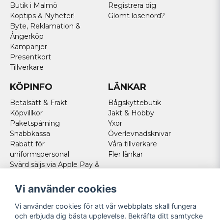
Butik i Malmö
Registrera dig
Fritid&Prylar i Malmö är stolta över att kunna sälja deras grymma
Köptips & Nyheter!
Glömt lösenord?
sortiment av fällknivar.
Byte, Reklamation &
Ångerköp
Kampanjer
Köp din fällkniv redan idag!
Presentkort
Spyderco Para 3 Lightweight
-
Spyderco Para Military 2
Tillverkare
KÖPINFO
LÄNKAR
Betalsätt & Frakt
Bågskyttebutik
Köpvillkor
Jakt & Hobby
Paketspårning
Yxor
Snabbkassa
Överlevnadsknivar
Rabatt för
Våra tillverkare
uniformspersonal
Fler länkar
Svärd säljs via Apple Pay &
Paypal - Köp här!
Norska kunder
Vi använder cookies
Cookies
Vi använder cookies för att vår webbplats skall fungera
FÖLJ OSS
och erbjuda dig bästa upplevelse. Bekräfta ditt samtycke