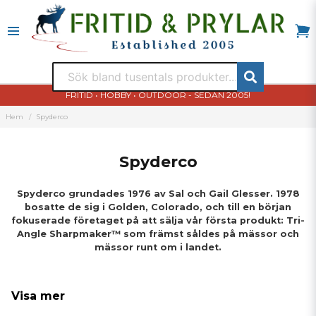
FRITID • HOBBY • OUTDOOR - SEDAN 2005!
Hem
Spyderco
Spyderco
Spyderco grundades 1976 av Sal och Gail Glesser. 1978
bosatte de sig i Golden, Colorado, och till en början
fokuserade företaget på att sälja vår första produkt: Tri-
Angle Sharpmaker™ som främst såldes på mässor och
mässor runt om i landet.
1981 introducerade Spyderco sin första fällkniv, C01 Worker. Den
Visa mer
kniven var banbrytande för konceptet med ett runt hål i bladet
för enhandsöppning, en klämma på handtaget för att bära