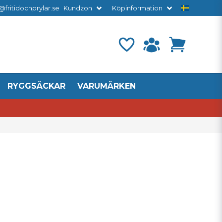
@fritidochprylar.se
Kundzon
Köpinformation
RYGGSÄCKAR
VARUMÄRKEN