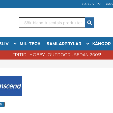
040 - 615 22 51
info
SLIV
MIL-TEC®
SAMLARPRYLAR
KÄNGOR
FRITID • HOBBY • OUTDOOR - SEDAN 2005!
ER