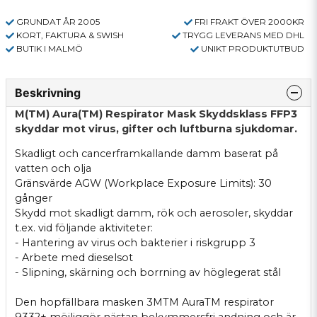
GRUNDAT ÅR 2005
FRI FRAKT ÖVER 2000KR
KORT, FAKTURA & SWISH
TRYGG LEVERANS MED DHL
BUTIK I MALMÖ
UNIKT PRODUKTUTBUD
Beskrivning
M(TM) Aura(TM) Respirator Mask Skyddsklass FFP3
skyddar mot virus, gifter och luftburna sjukdomar.
Skadligt och cancerframkallande damm baserat på
vatten och olja
Gränsvärde AGW (Workplace Exposure Limits): 30
gånger
Skydd mot skadligt damm, rök och aerosoler, skyddar
t.ex. vid följande aktiviteter:
- Hantering av virus och bakterier i riskgrupp 3
- Arbete med dieselsot
- Slipning, skärning och borrning av höglegerat stål
Den hopfällbara masken 3MTM AuraTM respirator
9332+ möjliggör nästan bekymmersfri andning och är