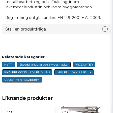
metallbearbetning och -förädling, inom
läkemedelsindustrin och inom byggbranschen.
Registrering enligt standard EN 149: 2001 + A1: 2009.
Ställ en produktfråga
question
Fråga oss något om denna produkten...
Relaterade kategorier
NYTT!
Skyddshandskar och Skyddsmasker
PRODUKTER
name
Namn
KRIS, PREPPING & ÖVERLEVNAD
SÄKERHETSPRODUKTER
Utrustning för Skyddsrum
email
E-postadress
Liknande produkter
Ja, ni får publicera min fråga