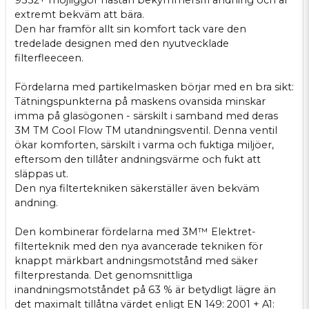
extremt bekväm att bära.
Den har framför allt sin komfort tack vare den
tredelade designen med den nyutvecklade
filterfleeceen.
Fördelarna med partikelmasken börjar med en bra sikt:
Tätningspunkterna på maskens ovansida minskar
imma på glasögonen - särskilt i samband med deras
3M TM Cool Flow TM utandningsventil. Denna ventil
ökar komforten, särskilt i varma och fuktiga miljöer,
eftersom den tillåter andningsvärme och fukt att
släppas ut.
Den nya filtertekniken säkerställer även bekväm
andning.
Den kombinerar fördelarna med 3M™ Elektret-
filterteknik med den nya avancerade tekniken för
knappt märkbart andningsmotstånd med säker
filterprestanda. Det genomsnittliga
inandningsmotståndet på 63 % är betydligt lägre än
det maximalt tillåtna värdet enligt EN 149: 2001 + A1: