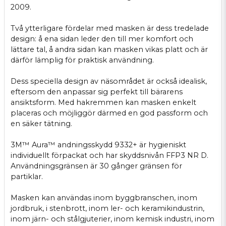
2009.
Två ytterligare fördelar med masken är dess tredelade
design: å ena sidan leder den till mer komfort och
lättare tal, å andra sidan kan masken vikas platt och är
därför lämplig för praktisk användning.
Dess speciella design av näsområdet är också idealisk,
eftersom den anpassar sig perfekt till bärarens
ansiktsform. Med hakremmen kan masken enkelt
placeras och möjliggör därmed en god passform och
en säker tätning.
3M™ Aura™ andningsskydd 9332+ är hygieniskt
individuellt förpackat och har skyddsnivån FFP3 NR D.
Användningsgränsen är 30 gånger gränsen för
partiklar.
Masken kan användas inom byggbranschen, inom
jordbruk, i stenbrott, inom ler- och keramikindustrin,
inom järn- och stålgjuterier, inom kemisk industri, inom