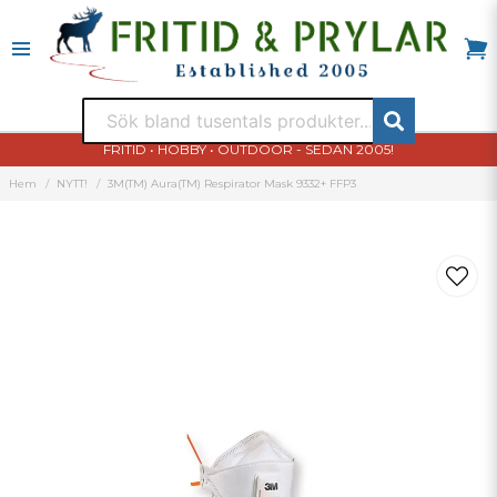
FRITID • HOBBY • OUTDOOR - SEDAN 2005!
Hem
NYTT!
3M(TM) Aura(TM) Respirator Mask 9332+ FFP3