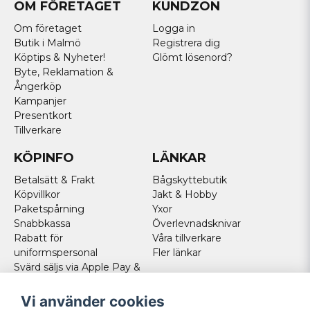
OM FÖRETAGET
KUNDZON
Om företaget
Logga in
Butik i Malmö
Registrera dig
Köptips & Nyheter!
Glömt lösenord?
Byte, Reklamation &
Ångerköp
Kampanjer
Presentkort
Tillverkare
KÖPINFO
LÄNKAR
Betalsätt & Frakt
Bågskyttebutik
Köpvillkor
Jakt & Hobby
Paketspårning
Yxor
Snabbkassa
Överlevnadsknivar
Rabatt för
Våra tillverkare
uniformspersonal
Fler länkar
Svärd säljs via Apple Pay &
Paypal - Köp här!
Norska kunder
Vi använder cookies