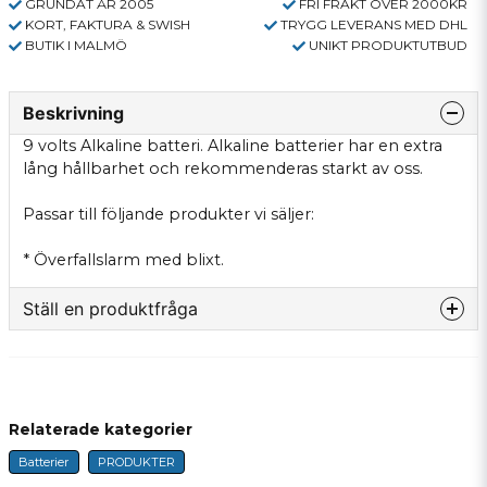
GRUNDAT ÅR 2005
FRI FRAKT ÖVER 2000KR
KORT, FAKTURA & SWISH
TRYGG LEVERANS MED DHL
BUTIK I MALMÖ
UNIKT PRODUKTUTBUD
Beskrivning
9 volts Alkaline batteri. Alkaline batterier har en extra
lång hållbarhet och rekommenderas starkt av oss.
Passar till följande produkter vi säljer:
* Överfallslarm med blixt.
Ställ en produktfråga
question
Fråga oss något om denna produkten...
Relaterade kategorier
Batterier
PRODUKTER
name
Namn