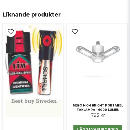
Liknande produkter
email
E-postadress
Ja, ni får publicera min fråga
Skicka fråga
NEBO HIGH BRIGHT PORTABEL
TAKLAMPA - 6000 LUMEN
795 kr
LÄGG I VARUKORGEN