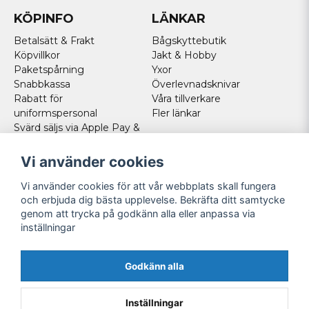
KÖPINFO
LÄNKAR
Betalsätt & Frakt
Bågskyttebutik
Köpvillkor
Jakt & Hobby
Paketspårning
Yxor
Snabbkassa
Överlevnadsknivar
Rabatt för
Våra tillverkare
uniformspersonal
Fler länkar
Svärd säljs via Apple Pay &
Paypal - Köp här!
Norska kunder
Vi använder cookies
Cookies
Vi använder cookies för att vår webbplats skall fungera
FÖLJ OSS
och erbjuda dig bästa upplevelse. Bekräfta ditt samtycke
genom att trycka på godkänn alla eller anpassa via
Facebook
inställningar
Instagram
Youtube
Godkänn alla
Twitter
Inställningar