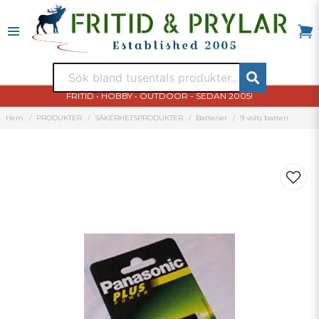
FRITID • HOBBY • OUTDOOR - SEDAN 2005!
Hem
PRODUKTER
SÄKERHETSPRODUKTER
Batterier
9 volts batteri