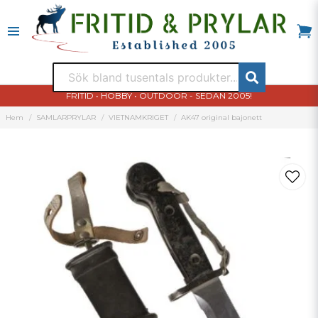
FRITID • HOBBY • OUTDOOR - SEDAN 2005!
Hem
SAMLARPRYLAR
VIETNAMKRIGET
AK47 original bajonett