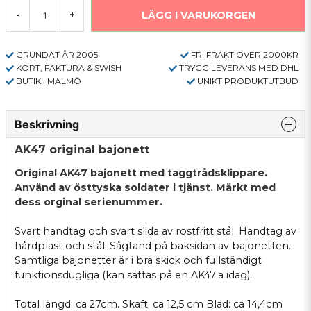
LÄGG I VARUKORGEN
-
+
GRUNDAT ÅR 2005
FRI FRAKT ÖVER 2000KR
KORT, FAKTURA & SWISH
TRYGG LEVERANS MED DHL
BUTIK I MALMÖ
UNIKT PRODUKTUTBUD
Beskrivning
AK47 original bajonett
Original AK47 bajonett med taggtrådsklippare.
Använd av östtyska soldater i tjänst. Märkt med
dess orginal serienummer.
Svart handtag och svart slida av rostfritt stål. Handtag av
hårdplast och stål. Sågtand på baksidan av bajonetten.
Samtliga bajonetter är i bra skick och fullständigt
funktionsdugliga (kan sättas på en AK47:a idag).
Total längd: ca 27cm. Skaft: ca 12,5 cm Blad: ca 14,4cm