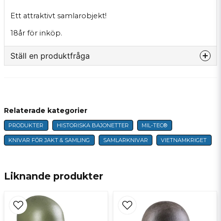
Ett attraktivt samlarobjekt!
18år för inköp.
Ställ en produktfråga
question
Fråga oss något om denna produkten...
Relaterade kategorier
PRODUKTER
HISTORISKA BAJONETTER
MIL-TEC®
name
Namn
KNIVAR FÖR JAKT & SAMLING
SAMLARKNIVAR
VIETNAMKRIGET
email
E-postadress
Liknande produkter
Ja, ni får publicera min fråga