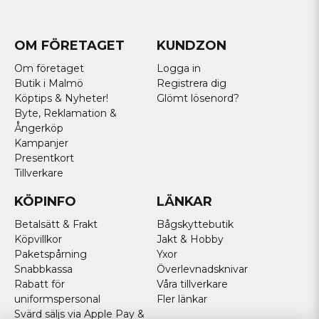
OM FÖRETAGET
KUNDZON
Om företaget
Logga in
Butik i Malmö
Registrera dig
Köptips & Nyheter!
Glömt lösenord?
Byte, Reklamation &
Ångerköp
Kampanjer
Presentkort
Tillverkare
KÖPINFO
LÄNKAR
Betalsätt & Frakt
Bågskyttebutik
Köpvillkor
Jakt & Hobby
Paketspårning
Yxor
Snabbkassa
Överlevnadsknivar
Rabatt för
Våra tillverkare
uniformspersonal
Fler länkar
Svärd säljs via Apple Pay &