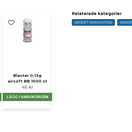
Relaterade kategorier
AIRSOFT AMMUNITION
AIRSOF
name
Namn
Ja, ni får publicer
Blaster 0,13g
airsoft BB 1000 st
45 kr
LÄGG I VARUKORGEN