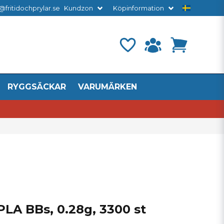
@fritidochprylar.se
Kundzon
Köpinformation
RYGGSÄCKAR
VARUMÄRKEN
PLA BBs, 0.28g, 3300 st