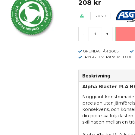
208 kr
20179
-
+
GRUNDAT ÅR 2005
TRYGG LEVERANS MED DHL
Beskrivning
Alpha Blaster PLA BB
Noggrant konstruerade en
precision utan jämförels
konsekvens, och konsekve
din pipa ska följa lästen
skillnaden mellan en träf
Alpha Blaster PLA-kulor