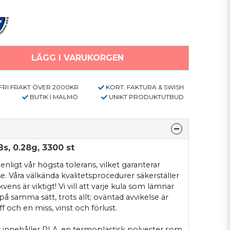
LÄGG I VARUKORGEN
FRI FRAKT ÖVER 2000KR
KORT, FAKTURA & SWISH
BUTIK I MALMÖ
UNIKT PRODUKTUTBUD
s, 0.28g, 3300 st
ligt vår högsta tolerans, vilket garanterar
e. Våra välkända kvalitetsprocedurer säkerställer
ns är viktigt! Vi vill att varje kula som lämnar
 på samma sätt, trots allt; oväntad avvikelse är
f och en miss, vinst och förlust.
 innehåller PLA, en termoplastisk polyester som