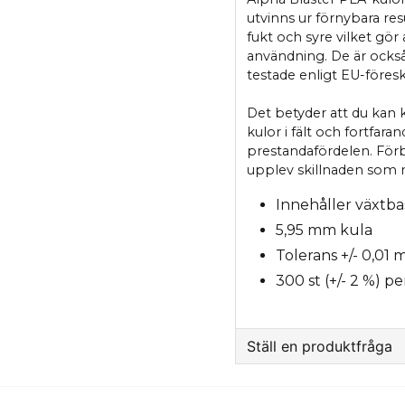
utvinns ur förnybara res
fukt och syre vilket gör
användning. De är också 
testade enligt EU-föreskr
Det betyder att du kan 
kulor i fält och fortfa
prestandafördelen. Förbä
upplev skillnaden som n
Innehåller växtba
5,95 mm kula
Tolerans +/- 0,01 
300 st (+/- 2 %) pe
Ställ en produktfråga
question
Fråga oss något om 