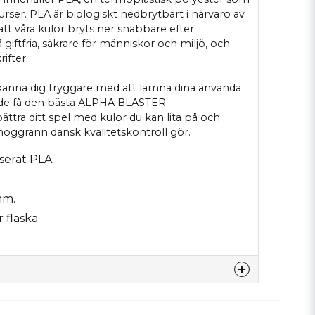
urser. PLA är biologiskt nedbrytbart i närvaro av
 att våra kulor bryts ner snabbare efter
giftfria, säkrare för människor och miljö, och
ifter.
känna dig tryggare med att lämna dina använda
rande få den bästa ALPHA BLASTER-
ttra ditt spel med kulor du kan lita på och
oggrann dansk kvalitetskontroll gör.
serat PLA
mm.
r flaska
denna produkten...