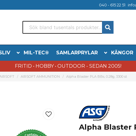
040 - 615 22 51
info
SLIV
MIL-TEC®
SAMLARPRYLAR
KÄNGOR
FRITID • HOBBY • OUTDOOR - SEDAN 2005!
AIRSOFT
AIRSOFT AMMUNITION
Alpha Blaster PLA BBs, 0.28g, 3300 st
Alpha Blaster 