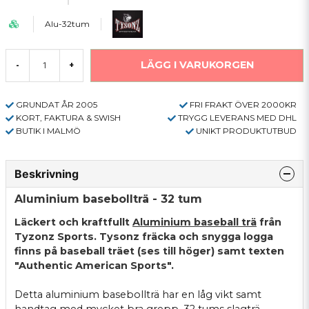
Alu-32tum
LÄGG I VARUKORGEN
-
+
GRUNDAT ÅR 2005
FRI FRAKT ÖVER 2000KR
KORT, FAKTURA & SWISH
TRYGG LEVERANS MED DHL
BUTIK I MALMÖ
UNIKT PRODUKTUTBUD
Beskrivning
Aluminium basebollträ - 32 tum
Läckert och kraftfullt
Aluminium baseball trä
från
Tyzonz Sports. Tysonz fräcka och snygga logga
finns på baseball träet (ses till höger) samt texten
"Authentic American Sports".
Detta aluminium basebollträ har en låg vikt samt
handtag med mycket bra grepp. 32 tums slagträ