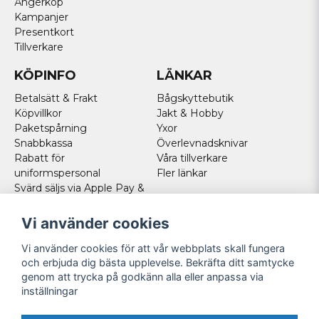
Ångerköp
Kampanjer
Presentkort
Tillverkare
KÖPINFO
LÄNKAR
Betalsätt & Frakt
Bågskyttebutik
Köpvillkor
Jakt & Hobby
Paketspårning
Yxor
Snabbkassa
Överlevnadsknivar
Rabatt för
Våra tillverkare
uniformspersonal
Fler länkar
Svärd säljs via Apple Pay &
Paypal - Köp här!
Norska kunder
Vi använder cookies
Cookies
Vi använder cookies för att vår webbplats skall fungera
FÖLJ OSS
och erbjuda dig bästa upplevelse. Bekräfta ditt samtycke
genom att trycka på godkänn alla eller anpassa via
Facebook
inställningar
Instagram
Youtube