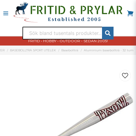
FRITID • HOBBY • OUTDOOR - SEDAN 2005!
TER
BASEBOLLTRÄ SPORT UTELEK
Basebollträ
Aluminium basebollträ - 32 tum