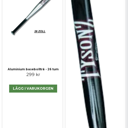
skönare och lättare att slå med. Sjunger
bra i aluminiumet när man träffar. För
övrigt beställde jag ett silverfärgat men
fick ett svart, utan nån
info/kommunikation. Läste en annan
recension om det svarta där personen fått
ett silverfärgat, så Fritid & Prylar kanske
borde få ordning på slagträ-
försändelserna? : )
Skicka fråga
Aluminium basebollträ - 26 tum
299 kr
LÄGG I VARUKORGEN