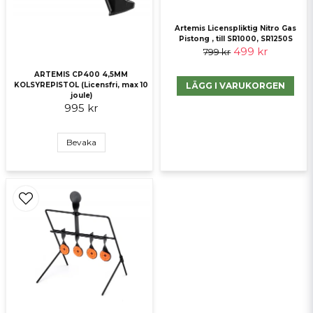
Ja, det passar utmärkt.
Artemis Licenspliktig Nitro Gas
Pistong , till SR1000, SR1250S
499 kr
799 kr
Mvh, Martin
ARTEMIS CP400 4,5MM
LÄGG I VARUKORGEN
KOLSYREPISTOL (Licensfri, max 10
joule)
995 kr
Skicka fråga
Bevaka