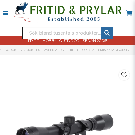
FRITID • HOBBY • OUTDOOR - SEDAN 2005!
PRODUKTER
JAKT, LUFTVAPEN & SKYTTETILLBEHÖR
ARTEMIS 4X32 KIKARSIKTE