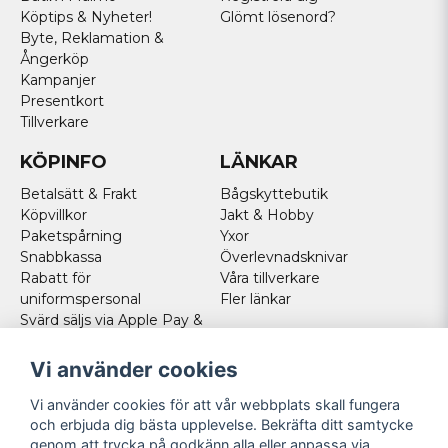
Köptips & Nyheter!
Glömt lösenord?
Byte, Reklamation &
Ångerköp
Kampanjer
Presentkort
Tillverkare
KÖPINFO
LÄNKAR
Betalsätt & Frakt
Bågskyttebutik
Köpvillkor
Jakt & Hobby
Paketspårning
Yxor
Snabbkassa
Överlevnadsknivar
Rabatt för
Våra tillverkare
uniformspersonal
Fler länkar
Svärd säljs via Apple Pay &
Paypal - Köp här!
Norska kunder
Vi använder cookies
Cookies
Vi använder cookies för att vår webbplats skall fungera
FÖLJ OSS
och erbjuda dig bästa upplevelse. Bekräfta ditt samtycke
genom att trycka på godkänn alla eller anpassa via