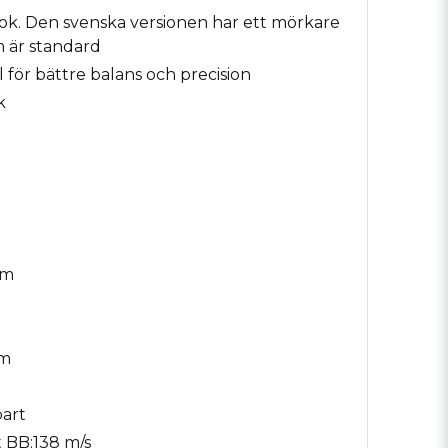
bok. Den svenska versionen har ett mörkare
m är standard
 för bättre balans och precision
k
mm
mm
J
bart
 BB:
138 m/s