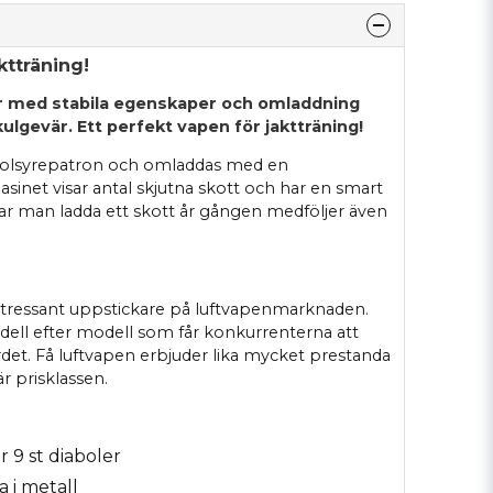
ktträning!
r med stabila egenskaper och omladdning
kulgevär. Ett perfekt vapen för jaktträning!
 kolsyrepatron och omladdas med en
sinet visar antal skjutna skott och har en smart
 man ladda ett skott år gången medföljer även
ntressant uppstickare på luftvapenmarknaden.
dell efter modell som får konkurrenterna att
bordet. Få luftvapen erbjuder lika mycket prestanda
r prisklassen.
9 st diaboler
a i metall