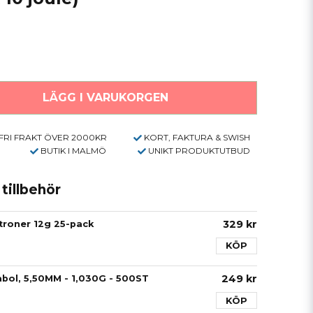
LÄGG I VARUKORGEN
FRI FRAKT ÖVER 2000KR
KORT, FAKTURA & SWISH
BUTIK I MALMÖ
UNIKT PRODUKTUTBUD
illbehör
329 kr
troner 12g 25-pack
KÖP
249 kr
bol, 5,50MM - 1,030G - 500ST
KÖP