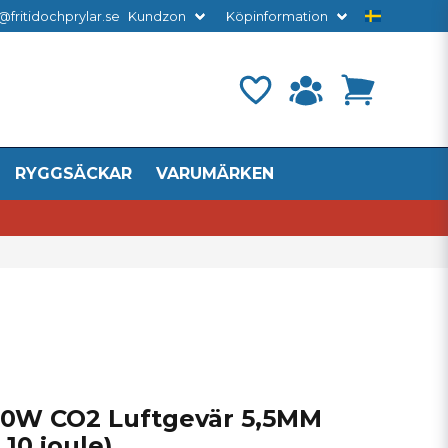
@fritidochprylar.se
Kundzon
Köpinformation
RYGGSÄCKAR
VARUMÄRKEN
0W CO2 Luftgevär 5,5MM
 10 joule)