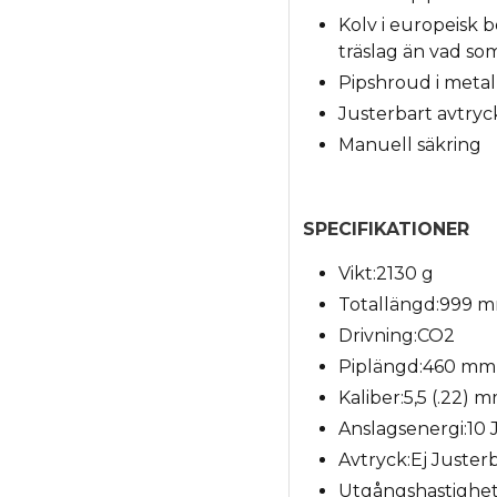
Kolv i europeisk 
träslag än vad so
Pipshroud i metall
Justerbart avtryc
Manuell säkring
SPECIFIKATIONER
Vikt:
2130 g
Totallängd:
999 
Drivning:
CO2
Piplängd:
460 mm
Kaliber:
5,5 (.22) 
Anslagsenergi:
10 
Avtryck:
Ej Juster
Utgångshastighet