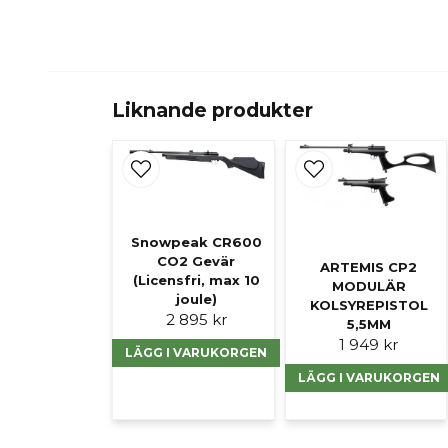
Liknande produkter
Snowpeak CR600
CO2 Gevär
ARTEMIS CP2
(Licensfri, max 10
MODULÄR
joule)
KOLSYREPISTOL
2 895 kr
5,5MM
1 949 kr
LÄGG I VARUKORGEN
LÄGG I VARUKORGEN