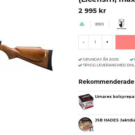
2 995 kr
8593
-
+
GRUNDAT ÅR 2005
TRYGG LEVERANS MED DHL
Rekommenderade t
Umarex kolsyrepa
JSB HADES Jaktdia