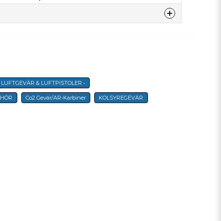
denna produkten...
• LUFTGEVÄR & LUFTPISTOLER •
email
E-postadress
EHÖR
Co2 Gevär/AR-Karbiner
KOLSYREGEVÄR
a min fråga