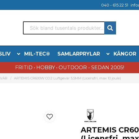
040 - 615 22 51
info
SLIV
MIL-TEC®
SAMLARPRYLAR
KÄNGOR
FRITID • HOBBY • OUTDOOR - SEDAN 2005!
EVÄR
ARTEMIS CR600W CO2 Luftgevär 5,5MM (Licensfri, max 10 joule)
ARTEMIS CR60
(Licensfri, max