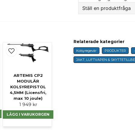
Ställ en produktfråga
question
Fråga oss något om 
Relaterade kategorier
Kolsyregevär
PRODUKTER
name
Namn
JAKT, LUFTVAPEN & SKYTTETILLB
ARTEMIS CP2
MODULÄR
Ja, ni får publicer
KOLSYREPISTOL
4,5MM (Licensfri,
max 10 joule)
1 949 kr
LÄGG I VARUKORGEN