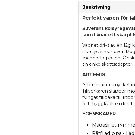
Beskrivning
Perfekt vapen för ja
Suveränt kolsyregevä
som liknar ett skarpt 
Vapnet drivs av en 12g
slutstycksmanöver. Maga
magnetkoppling. Önskar
en enkelskottsadapter.
ARTEMIS
Artemis är en mycket i
Tillverkaren släpper mo
tvingas tillbaka till rit
och byggkvalité i den hä
EGENSKAPER
Magasinet rymmer 
Räffl ad pipa - Låd