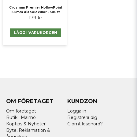
Crosman Premier HollowPoint
5,5mm diabolokulor - 500st
179 kr
LÄGG I VARUKORGEN
OM FÖRETAGET
KUNDZON
Om företaget
Logga in
Butik i Malmö
Registrera dig
Köptips & Nyheter!
Glömt lösenord?
Byte, Reklamation &
Ångerköp