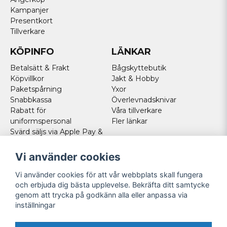
Kampanjer
Presentkort
Tillverkare
KÖPINFO
LÄNKAR
Betalsätt & Frakt
Bågskyttebutik
Köpvillkor
Jakt & Hobby
Paketspårning
Yxor
Snabbkassa
Överlevnadsknivar
Rabatt för
Våra tillverkare
uniformspersonal
Fler länkar
Svärd säljs via Apple Pay &
Paypal - Köp här!
Norska kunder
Vi använder cookies
Cookies
Vi använder cookies för att vår webbplats skall fungera
FÖLJ OSS
och erbjuda dig bästa upplevelse. Bekräfta ditt samtycke
genom att trycka på godkänn alla eller anpassa via
Facebook
inställningar
Instagram
Youtube