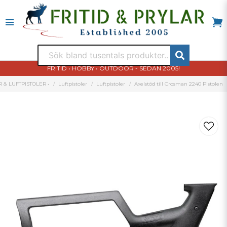
FRITID • HOBBY • OUTDOOR - SEDAN 2005!
 & LUFTPISTOLER •
Luftpistoler
Luftpistoler
Axelstöd till Crosman 2240 Pistolen