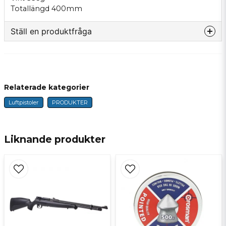
Totallängd 400mm
Ställ en produktfråga
question
Fråga oss något om denna produkten...
Relaterade kategorier
Luftpistoler
PRODUKTER
name
Namn
Liknande produkter
email
E-postadress
Ja, ni får publicera min fråga