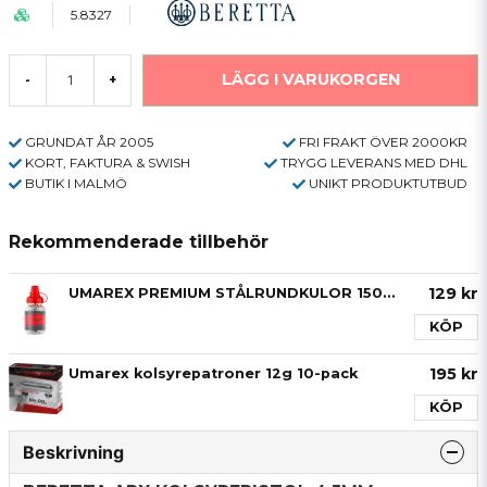
5.8327
LÄGG I VARUKORGEN
-
+
GRUNDAT ÅR 2005
FRI FRAKT ÖVER 2000KR
KORT, FAKTURA & SWISH
TRYGG LEVERANS MED DHL
BUTIK I MALMÖ
UNIKT PRODUKTUTBUD
Rekommenderade tillbehör
129 kr
UMAREX PREMIUM STÅLRUNDKULOR 1500BBS 4,5mm
KÖP
195 kr
Umarex kolsyrepatroner 12g 10-pack
KÖP
Beskrivning