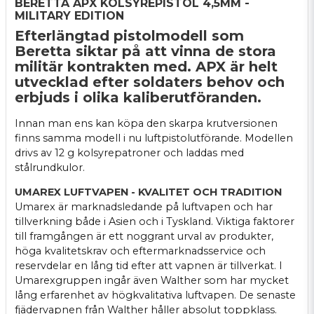
BERETTA APX KOLSYREPISTOL 4,5MM -
MILITARY EDITION
Efterlängtad pistolmodell som
Beretta siktar på att vinna de stora
militär kontrakten med. APX är helt
utvecklad efter soldaters behov och
erbjuds i olika kaliberutföranden.
Innan man ens kan köpa den skarpa krutversionen
finns samma modell i nu luftpistolutförande. Modellen
drivs av 12 g kolsyrepatroner och laddas med
stålrundkulor.
UMAREX LUFTVAPEN - KVALITET OCH TRADITION
Umarex är marknadsledande på luftvapen och har
tillverkning både i Asien och i Tyskland. Viktiga faktorer
till framgången är ett noggrant urval av produkter,
höga kvalitetskrav och eftermarknadsservice och
reservdelar en lång tid efter att vapnen är tillverkat. I
Umarexgruppen ingår även Walther som har mycket
lång erfarenhet av högkvalitativa luftvapen. De senaste
fjädervapnen från Walther håller absolut toppklass.