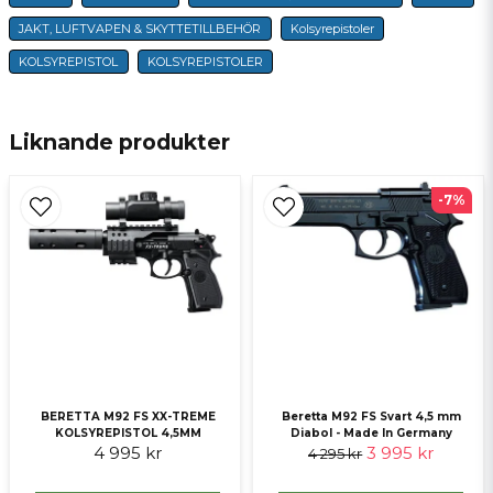
JAKT, LUFTVAPEN & SKYTTETILLBEHÖR
Kolsyrepistoler
email
E-postadress
KOLSYREPISTOL
KOLSYREPISTOLER
Liknande produkter
Ja, ni får publicera min fråga
-7%
Skicka fråga
BERETTA M92 FS XX-TREME
Beretta M92 FS Svart 4,5 mm
KOLSYREPISTOL 4,5MM
Diabol - Made In Germany
4 995 kr
3 995 kr
4 295 kr