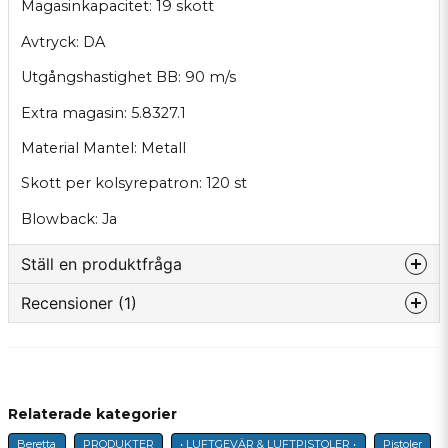
Magasinkapacitet: 19 skott
Avtryck: DA
Utgångshastighet BB: 90 m/s
Extra magasin: 5.8327.1
Material Mantel: Metall
Skott per kolsyrepatron: 120 st
Blowback: Ja
Ställ en produktfråga
Recensioner (1)
question
Fråga oss något om denna produkten...
Johan
för 1 år sedan
10 av 10!
Relaterade kategorier
name
Namn
Beretta
PRODUKTER
• LUFTGEVÄR & LUFTPISTOLER •
Pistoler