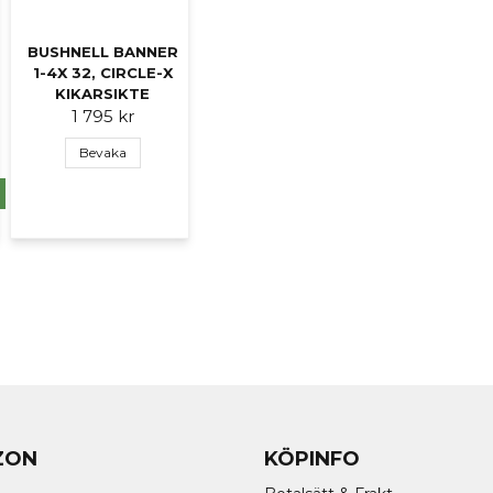
Ja, ni får publicer
BUSHNELL BANNER
1-4X 32, CIRCLE-X
KIKARSIKTE
1 795 kr
Bevaka
ZON
KÖPINFO