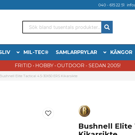
040 - 615 22 51
info
SLIV
MIL-TEC®
SAMLARPRYLAR
KÄNGOR
FRITID • HOBBY • OUTDOOR - SEDAN 2005!
Bushnell Elite Tactical 4.5-30X50 ERS Kikarsikte
Bushnell Elite
Kikarsikte