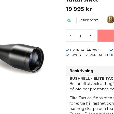
19 995 kr
ET45305GZ
-
+
GRUNDAT ÅR 2005
TRYGG LEVERANS MED DHL
Beskrivning
BUSHNELL - ELITE TAC
Bushnell utvecklat hög
på ofelbar prestanda och 
Elite Tactical finns me
för extra hållfasthet och
har hög skärpa och bra 