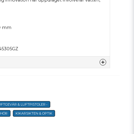
ig innovation när uppdraget involverar vatten,
50 mm
45305GZ
denna produkten...
LUFTGEVÄR & LUFTPISTOLER •
email
E-postadress
EHÖR
KIKARSIKTEN & OPTIK