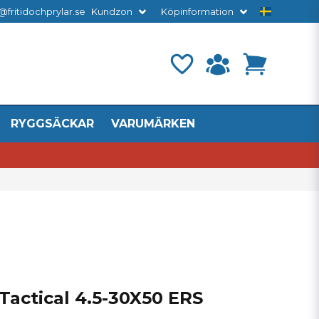
@fritidochprylar.se
Kundzon
Köpinformation
RYGGSÄCKAR
VARUMÄRKEN
 Tactical 4.5-30X50 ERS