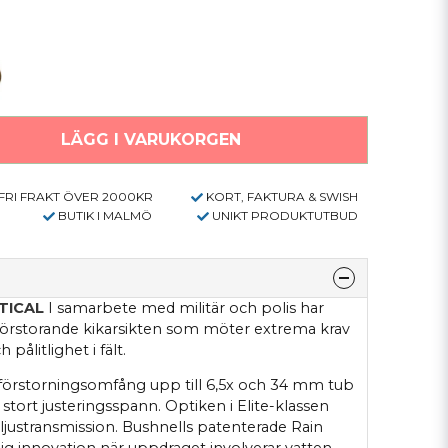
LÄGG I VARUKORGEN
FRI FRAKT ÖVER 2000KR
KORT, FAKTURA & SWISH
BUTIK I MALMÖ
UNIKT PRODUKTUTBUD
TICAL
I samarbete med militär och polis har
förstorande kikarsikten som möter extrema krav
pålitlighet i fält.
d förstorningsomfång upp till 6,5x och 34 mm tub
 stort justeringsspann. Optiken i Elite-klassen
ljustransmission. Bushnells patenterade Rain