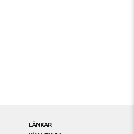
a min fråga
Skicka fråga
LÄNKAR