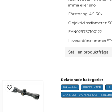
Guard HD är en ovärderl
imma eller snö.
Förstoring: 4.5-30x
Objektivlinsdiameter: 
EAN029757100122
LeverantörsnummerET
Ställ en produktfråga
question
Fråga oss något om 
Relaterade kategorier
Kikarsikte
PRODUKTER
• 
name
Namn
JAKT, LUFTVAPEN & SKYTTETILLB