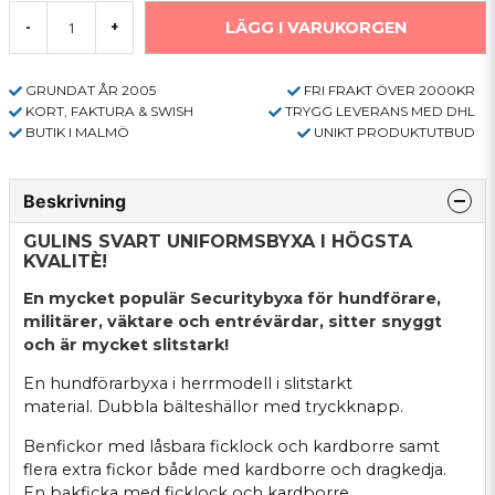
LÄGG I VARUKORGEN
-
+
GRUNDAT ÅR 2005
FRI FRAKT ÖVER 2000KR
KORT, FAKTURA & SWISH
TRYGG LEVERANS MED DHL
BUTIK I MALMÖ
UNIKT PRODUKTUTBUD
Beskrivning
GULINS SVART UNIFORMSBYXA I HÖGSTA
KVALITÈ!
En mycket populär Securitybyxa för hundförare,
militärer, väktare och entrévärdar, sitter snyggt
och är mycket slitstark!
En hundförarbyxa i herrmodell i slitstarkt
material.
Dubbla bälteshällor med tryckknapp.
Benfickor med låsbara ficklock och kardborre samt
flera extra fickor både
med kardborre och dragkedja.
En bakficka med ficklock och kardborre.