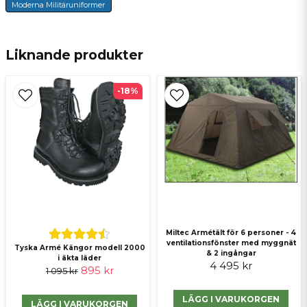
Moderna Militäruniformer
email
E-postadress
Liknande produkter
-18%
Ja, ni får publicera min fråga
Skicka fråga
Miltec Armétält för 6 personer - 4
ventilationsfönster med myggnät
Tyska Armé Kängor modell 2000
& 2 ingångar
i äkta läder
4 495 kr
895 kr
1 095 kr
LÄGG I VARUKORGEN
LÄGG I VARUKORGEN