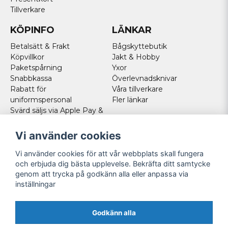
Tillverkare
KÖPINFO
LÄNKAR
Betalsätt & Frakt
Bågskyttebutik
Köpvillkor
Jakt & Hobby
Paketspårning
Yxor
Snabbkassa
Överlevnadsknivar
Rabatt för
Våra tillverkare
uniformspersonal
Fler länkar
Svärd säljs via Apple Pay &
Paypal - Köp här!
Norska kunder
Vi använder cookies
Cookies
Vi använder cookies för att vår webbplats skall fungera
FÖLJ OSS
och erbjuda dig bästa upplevelse. Bekräfta ditt samtycke
genom att trycka på godkänn alla eller anpassa via
Facebook
inställningar
Instagram
Youtube
Godkänn alla
Twitter