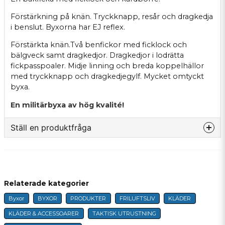
Förstärkning på knän. Tryckknapp, resår och dragkedja
i benslut. Byxorna har EJ reflex.
Förstärkta knän.Två benfickor med ficklock och
bälgveck samt dragkedjor. Dragkedjor i lodrätta
fickpasspoaler. Midje linning och breda koppelhällor
med tryckknapp och dragkedjegylf. Mycket omtyckt
byxa.
En militärbyxa av hög kvalité!
Ställ en produktfråga
question
Fråga oss något om denna produkten...
Relaterade kategorier
Byxor
BYXOR
PRODUKTER
FRILUFTSLIV
KLÄDER
name
Namn
KLÄDER & ACCESSOARER
TAKTISK UTRUSTNING