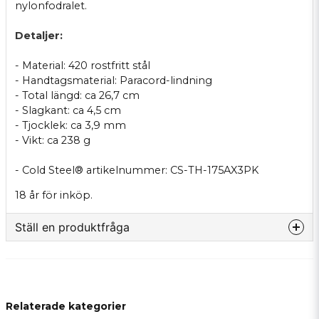
nylonfodralet.
Detaljer:
- Material: 420 rostfritt stål
- Handtagsmaterial: Paracord-lindning
- Total längd: ca 26,7 cm
- Slagkant: ca 4,5 cm
- Tjocklek: ca 3,9 mm
- Vikt: ca 238 g
- Cold Steel® artikelnummer: CS-TH-175AX3PK
18 år för inköp.
Ställ en produktfråga
question
Fråga oss något om denna produkten...
Relaterade kategorier