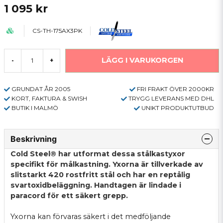
1 095 kr
CS-TH-175AX3PK
LÄGG I VARUKORGEN
-
+
GRUNDAT ÅR 2005
FRI FRAKT ÖVER 2000KR
KORT, FAKTURA & SWISH
TRYGG LEVERANS MED DHL
BUTIK I MALMÖ
UNIKT PRODUKTUTBUD
Beskrivning
Cold Steel® har utformat dessa stålkastyxor
specifikt för målkastning. Yxorna är tillverkade av
slitstarkt 420 rostfritt stål och har en reptålig
svartoxidbeläggning. Handtagen är lindade i
paracord för ett säkert grepp.
Yxorna kan förvaras säkert i det medföljande