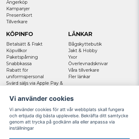
Ångerköp
Kampanjer
Presentkort
Tillverkare
KÖPINFO
LÄNKAR
Betalsätt & Frakt
Bågskyttebutik
Köpvillkor
Jakt & Hobby
Paketspårning
Yxor
Snabbkassa
Överlevnadsknivar
Rabatt för
Våra tillverkare
uniformspersonal
Fler länkar
Svärd säljs via Apple Pay &
Paypal - Köp här!
Norska kunder
Vi använder cookies
Cookies
Vi använder cookies för att vår webbplats skall fungera
FÖLJ OSS
och erbjuda dig bästa upplevelse. Bekräfta ditt samtycke
genom att trycka på godkänn alla eller anpassa via
Facebook
inställningar
Instagram