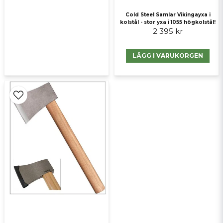
Cold Steel Samlar Vikingayxa i
kolstål - stor yxa i 1055 högkolstål!
2 395 kr
LÄGG I VARUKORGEN