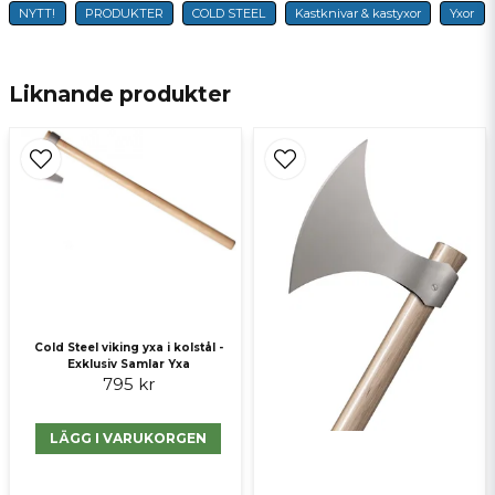
NYTT!
PRODUKTER
COLD STEEL
Kastknivar & kastyxor
Yxor
name
Namn
Liknande produkter
email
E-postadress
Ja, ni får publicera min fråga
Cold Steel viking yxa i kolstål -
Exklusiv Samlar Yxa
795 kr
Skicka fråga
LÄGG I VARUKORGEN