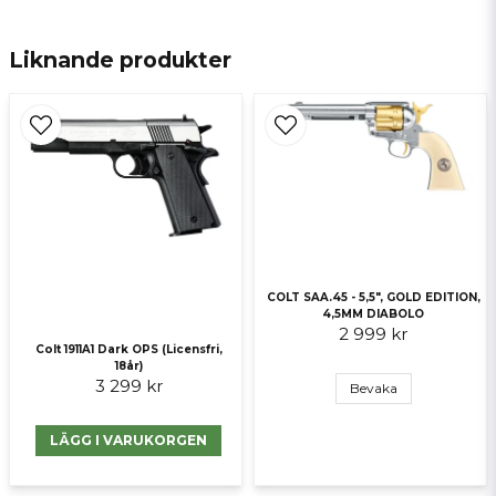
email
E-postadress
Liknande produkter
Ja, ni får publicera min fråga
COLT SAA.45 - 5,5", GOLD EDITION,
4,5MM DIABOLO
2 999 kr
Colt 1911A1 Dark OPS (Licensfri,
Skicka fråga
18år)
3 299 kr
Bevaka
LÄGG I VARUKORGEN