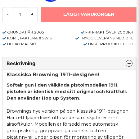
LÄGG I VARUKORGEN
-
+
GRUNDAT ÅR 2005
FRI FRAKT ÖVER 2000KR
KORT, FAKTURA & SWISH
TRYGG LEVERANS MED DHL
BUTIK I MALMÖ
UNIKT PRODUKTUTBUD
Beskrivning
Klassiska Browning 1911-designen!
Softair gun i den välkända pistolmodellen 1911,
pistolen är identisk med sitt original och kraftfull.
Den använder Hop up System.
Brownings nya version på den klassiska 1911-designen.
Här i ett fjäderdrivet utförande som skjuter 6 mm
airsoftkulor. Modellen är försedd med automatisk
greppsäkring, greppvänliga paneler och en
picatinnyrail under pipan för montering av tillbehör.