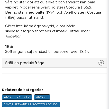
Våra hölster gör att du enkelt och smidigt kan bära
vapnet. Modellerna Svart hölster i Cordura (1852),
Benhölster med bälte (1774) och Axelhölster i Cordura
(1856) passar utmärkt.
Glöm inte köpa ögonskydd, vi har både
skyddsglasögon samt ansiktsmask. Hittas under
Tillbehör
.
18 år
Softair guns säljs endast till personer över 18 år.
Ställ en produktfråga
question
Fråga oss något om denna produkten...
Relaterade kategorier
AIRSOFT PISTOLER
AIRSOFT
name
Namn
JAKT, LUFTVAPEN & SKYTTETILLBEHÖR