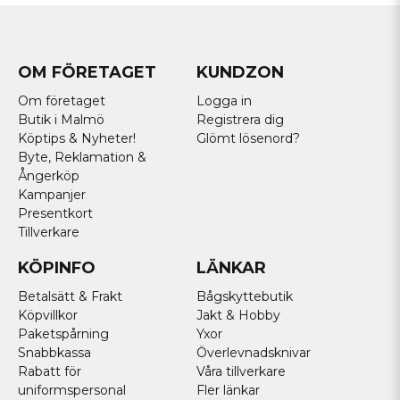
OM FÖRETAGET
KUNDZON
Om företaget
Logga in
Butik i Malmö
Registrera dig
Köptips & Nyheter!
Glömt lösenord?
Byte, Reklamation &
Ångerköp
Kampanjer
Presentkort
Tillverkare
KÖPINFO
LÄNKAR
Betalsätt & Frakt
Bågskyttebutik
Köpvillkor
Jakt & Hobby
Paketspårning
Yxor
Snabbkassa
Överlevnadsknivar
Rabatt för
Våra tillverkare
uniformspersonal
Fler länkar