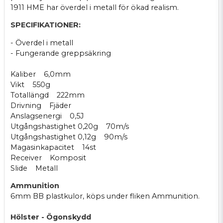
1911 HME har överdel i metall för ökad realism.
SPECIFIKATIONER:
- Överdel i metall
- Fungerande greppsäkring
Kaliber 6,0mm
Vikt 550g
Totallängd 222mm
Drivning Fjäder
Anslagsenergi 0,5J
Utgångshastighet 0,20g 70m/s
Utgångshastighet 0,12g 90m/s
Magasinkapacitet 14st
Receiver Komposit
Slide Metall
Ammunition
6mm BB plastkulor, köps under fliken Ammunition.
Hölster - Ögonskydd