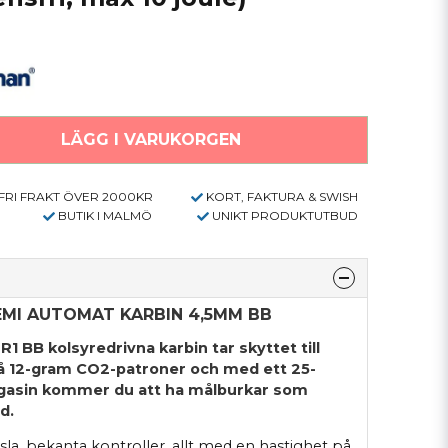
LÄGG I VARUKORGEN
FRI FRAKT ÖVER 2000KR
KORT, FAKTURA & SWISH
BUTIK I MALMÖ
UNIKT PRODUKTUTBUD
EMI AUTOMAT KARBIN 4,5MM BB
 BB kolsyredrivna karbin tar skyttet till
två 12-gram CO2-patroner och med ett 25-
gasin kommer du att ha målburkar som
d.
la, bekanta kontroller, allt med en hastighet på