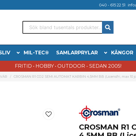
040 - 615 22 51
info
SLIV
MIL-TEC®
SAMLARPRYLAR
KÄNGOR
FRITID • HOBBY • OUTDOOR - SEDAN 2005!
EVÄR
CROSMAN R1 CO2 SEMI AUTOMAT KARBIN 4,5MM BB (Licensfri, max 10 jo
CROSMAN R1 
4,5MM BB (Lice