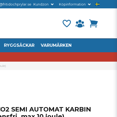
@fritidochprylar.se
Kundzon
Köpinformation
RYGGSÄCKAR
VARUMÄRKEN
ule)
CO2 SEMI AUTOMAT KARBIN
nsfri, max 10 joule)