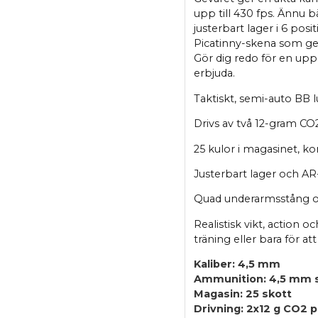
upp till 430 fps. Ännu b
justerbart lager i 6 pos
Picatinny-skena som ger
Gör dig redo för en up
erbjuda.
Taktiskt, semi-auto BB l
Drivs av två 12-gram CO
25 kulor i magasinet, k
Justerbart lager och AR
Quad underarmsstång oc
Realistisk vikt, action 
träning eller bara för att
Kaliber: 4,5 mm
Ammunition: 4,5 mm s
Magasin: 25 skott
Drivning: 2x12 g CO2 