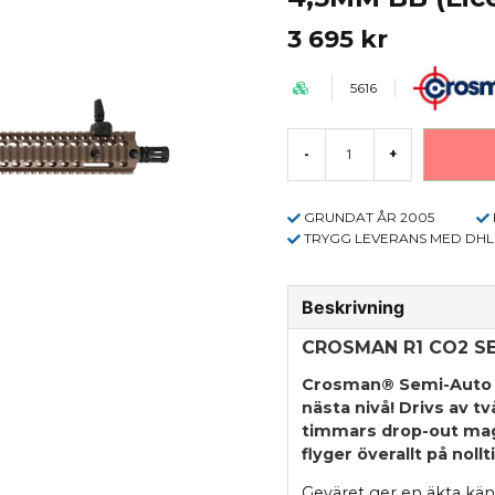
3 695 kr
5616
-
+
GRUNDAT ÅR 2005
TRYGG LEVERANS MED DHL
Beskrivning
CROSMAN R1 CO2 S
Crosman® Semi-Auto R1
nästa nivå! Drivs av 
timmars drop-out ma
flyger överallt på nollti
Geväret ger en äkta käns