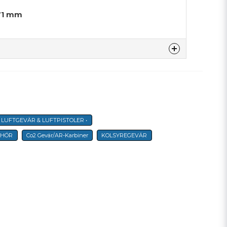
771 mm
denna produkten...
• LUFTGEVÄR & LUFTPISTOLER •
email
E-postadress
EHÖR
Co2 Gevär/AR-Karbiner
KOLSYREGEVÄR
a min fråga