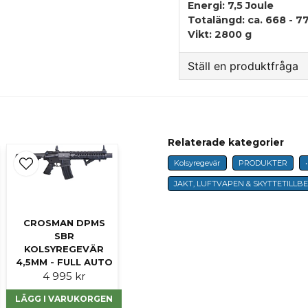
Energi: 7,5 Joule
Totalängd: ca. 668 - 
Vikt: 2800 g
Ställ en produktfråga
question
Fråga oss något om 
Relaterade kategorier
Kolsyregevär
PRODUKTER
name
Namn
JAKT, LUFTVAPEN & SKYTTETILLB
CROSMAN DPMS
SBR
Ja, ni får publicer
KOLSYREGEVÄR
4,5MM - FULL AUTO
4 995 kr
LÄGG I VARUKORGEN