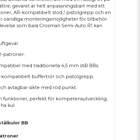
ättre, geväret är helt anpassningsbart med ett
itioner, AR-kompatibelt stöd / pistolgrepp och en
 oändliga monteringsmöjligheter för tillbehör.
plevelse som bara Crosman Semi-Auto R1 kan
uftgevär
2-patroner.
ompatibel med traditionella 4,5 mm stål BBs.
-kompatibelt buffertrör och pistolgrepp.
h avtagbar sikte med röd punkt.
och funktioner, perfekt för kompetensutveckling,
 ha kul.
tålkulor BB
patroner