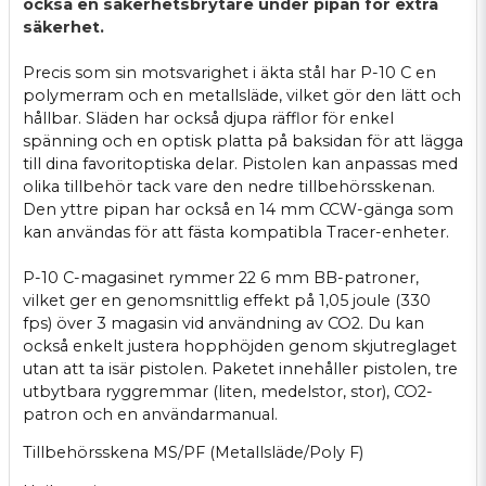
också en säkerhetsbrytare under pipan för extra
säkerhet.
Precis som sin motsvarighet i äkta stål har P-10 C en
polymerram och en metallsläde, vilket gör den lätt och
hållbar. Släden har också djupa räfflor för enkel
spänning och en optisk platta på baksidan för att lägga
till dina favoritoptiska delar. Pistolen kan anpassas med
olika tillbehör tack vare den nedre tillbehörsskenan.
Den yttre pipan har också en 14 mm CCW-gänga som
kan användas för att fästa kompatibla Tracer-enheter.
P-10 C-magasinet rymmer 22 6 mm BB-patroner,
vilket ger en genomsnittlig effekt på 1,05 joule (330
fps) över 3 magasin vid användning av CO2. Du kan
också enkelt justera hopphöjden genom skjutreglaget
utan att ta isär pistolen. Paketet innehåller pistolen, tre
utbytbara ryggremmar (liten, medelstor, stor), CO2-
patron och en användarmanual.
Tillbehörsskena MS/PF (Metallsläde/Poly F)