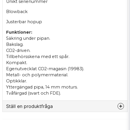
Unikt serienummer
Blowback
Justerbar hopup
Funktioner:
Säkring under pipan.
Bakslag.
CO2-driven.
Tillbehörsskena med ett spår.
Kompakt.
Egenutvecklat CO2-magasin (19983).
Metall- och polymermaterial.
Optikklar.
Yttergängad pipa, 14 mm moturs.
Tvåfärgad (svart och FDE).
Ställ en produktfråga
question
Fråga oss något om denna produkten...