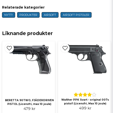
Relaterade kategorier
NYTT!
PRODUKTER
AIRSOFT
AIRSOFT PISTOLER
name
Namn
Liknande produkter
email
E-postadress
Ja, ni får publicera min fråga
Walther PPK Svart - original 007s
BERETTA 90TWO, FJÄDERDRIVEN
pistol! (Licensfri, Max 10 joule)
PISTOL (Licensfri, max 10 joule)
499 kr
479 kr
Skicka fråga