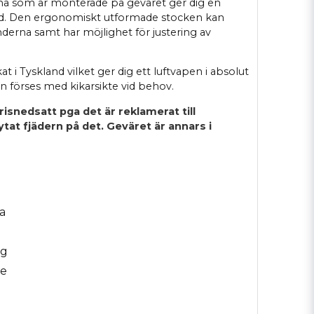
ena som är monterade på geväret ger dig en
ld. Den ergonomiskt utformade stocken kan
erna samt har möjlighet för justering av
rkat i Tyskland vilket ger dig ett luftvapen i absolut
n förses med kikarsikte vid behov.
isnedsatt pga det är reklamerat till
tat fjädern på det. Geväret är annars i
a
ng
re