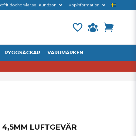
@fritidochprylar.se
Kundzon
Köpinformation
RYGGSÄCKAR
VARUMÄRKEN
 4,5MM LUFTGEVÄR