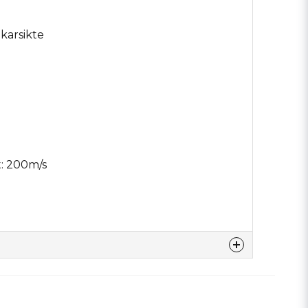
ikarsikte
: 200m/s
denna produkten...