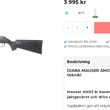
3 995 kr
18711
-
+
GRUNDAT ÅR 2005
TRYGG LEVERANS MED DHL
Beskrivning
DIANA MAUSER AM0
teknik!
Mauser AM03 är baser
jaktgeväret och drivs
Gasfjädern gör att reky