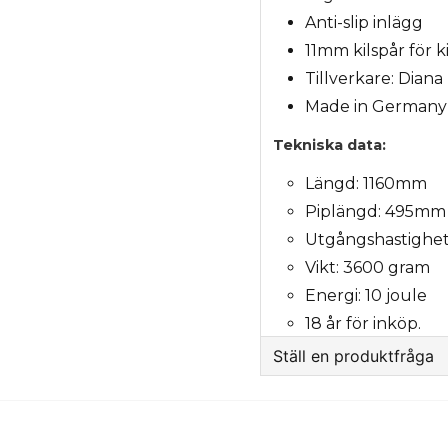
Anti-slip inlägg
11mm kilspår för k
Tillverkare: Diana
Made in Germany
Tekniska data:
Längd: 1160mm
Piplängd: 495mm
Utgångshastighet
Vikt: 3600 gram
Energi: 10 joule
18 år för inköp.
Ställ en produktfråga
question
Fråga oss något om 