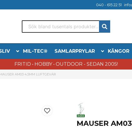
040 - 615 22 51
info
SLIV
MIL-TEC®
SAMLARPRYLAR
KÄNGOR
FRITID • HOBBY • OUTDOOR - SEDAN 2005!
MAUSER AM03 4,5MM LUFTGEVÄR
MAUSER AM03