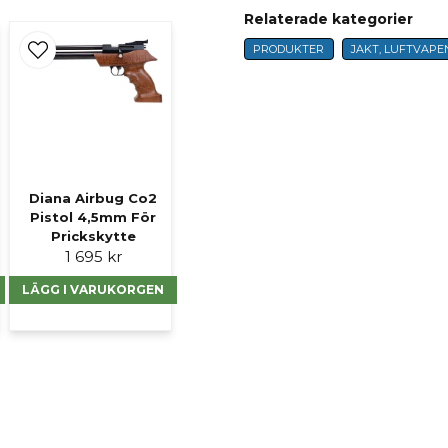
Relaterade kategorier
PRODUKTER
JAKT, LUFTVAPE
name
Namn
Ja, ni får publicer
Diana Airbug Co2
Pistol 4,5mm För
Prickskytte
1 695 kr
LÄGG I VARUKORGEN