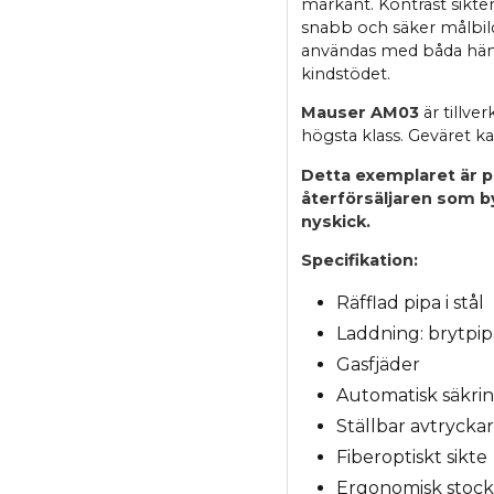
markant. Kontrast sikt
snabb och säker målbi
användas med båda händ
kindstödet.
Mauser AM03
är tillve
högsta klass. Geväret ka
Detta exemplaret är pr
återförsäljaren som by
nyskick.
Specifikation:
Räfflad pipa i stål
Laddning: brytpip
Gasfjäder
Automatisk säkri
Ställbar avtrycka
Fiberoptiskt sikte
Ergonomisk stock