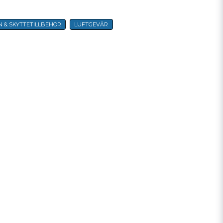
N & SKYTTETILLBEHÖR
LUFTGEVÄR
email
E-postadress
a min fråga
Skicka fråga