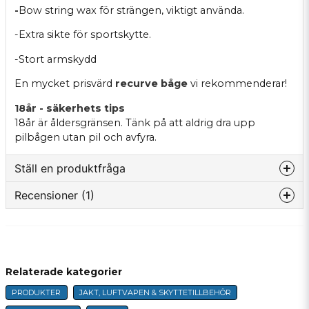
-
Bow string wax
för strängen, viktigt använda.
-
Extra sikte för sportskytte.
-
Stort armskydd
En mycket prisvärd
recurve båge
vi rekommenderar!
18år - säkerhets tips
18år är åldersgränsen. Tänk på att aldrig dra upp
pilbågen utan pil och avfyra.
Ställ en produktfråga
Recensioner (1)
question
Fråga oss något om denna produkten...
Sofia
för 1 år sedan
Supernöjd med denna! Funkar bra i
Relaterade kategorier
name
trädgården till tonåringen.
Namn
PRODUKTER
JAKT, LUFTVAPEN & SKYTTETILLBEHÖR