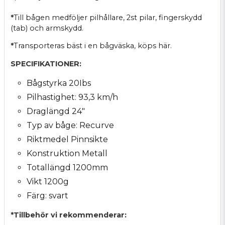
*
Till bågen medföljer pilhållare, 2st pilar, fingerskydd
(tab) och armskydd.
*
Transporteras bäst i en bågväska, köps
här
.
SPECIFIKATIONER:
Bågstyrka 20Ibs
Pilhastighet:
93,3 km/h
Draglängd 24"
Typ av båge: Recurve
Riktmedel Pinnsikte
Konstruktion Metall
Totallängd 1200mm
Vikt 1200g
Färg: svart
*Tillbehör vi rekommenderar: