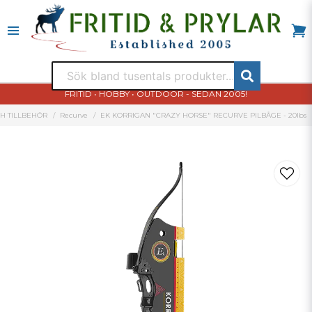
FRITID • HOBBY • OUTDOOR - SEDAN 2005!
H TILLBEHÖR
Recurve
EK KORRIGAN "CRAZY HORSE" RECURVE PILBÅGE - 20Ibs