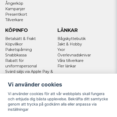
Ångerköp
Kampanjer
Presentkort
Tillverkare
KÖPINFO
LÄNKAR
Betalsätt & Frakt
Bågskyttebutik
Köpvillkor
Jakt & Hobby
Paketspårning
Yxor
Snabbkassa
Överlevnadsknivar
Rabatt för
Våra tillverkare
uniformspersonal
Fler länkar
Svärd säljs via Apple Pay &
Paypal - Köp här!
Norska kunder
Vi använder cookies
Cookies
Vi använder cookies för att vår webbplats skall fungera
FÖLJ OSS
och erbjuda dig bästa upplevelse. Bekräfta ditt samtycke
genom att trycka på godkänn alla eller anpassa via
Facebook
inställningar
Instagram