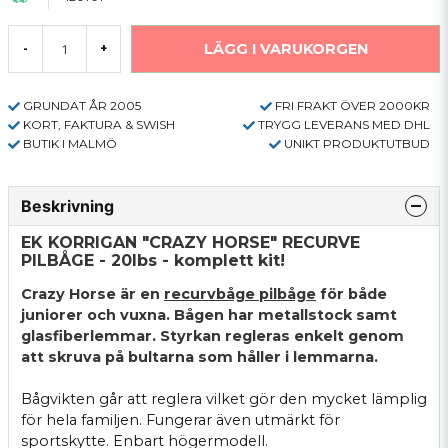
LÄGG I VARUKORGEN
-
+
GRUNDAT ÅR 2005
FRI FRAKT ÖVER 2000KR
KORT, FAKTURA & SWISH
TRYGG LEVERANS MED DHL
BUTIK I MALMÖ
UNIKT PRODUKTUTBUD
Beskrivning
EK KORRIGAN "CRAZY HORSE" RECURVE
PILBÅGE - 20Ibs - komplett kit!
Crazy Horse är en
recurvbåge pilbåge
för både
juniorer och vuxna. Bågen har metallstock samt
glasfiberlemmar. Styrkan regleras enkelt genom
att skruva på bultarna som håller i lemmarna.
Bågvikten går att reglera vilket gör den mycket lämplig
för hela familjen. Fungerar även utmärkt för
sportskytte. Enbart högermodell.