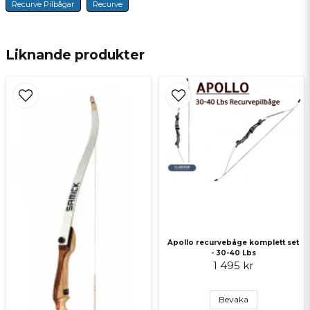
Recurve Pilbågar
Recurve
email
E-postadress
Liknande produkter
Ja, ni får publicera min fråga
Skicka fråga
Apollo recurvebåge komplett set
- 30-40 Lbs
1 495 kr
Bevaka