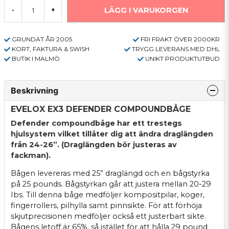
LÄGG I VARUKORGEN
-
+
GRUNDAT ÅR 2005
FRI FRAKT ÖVER 2000KR
KORT, FAKTURA & SWISH
TRYGG LEVERANS MED DHL
BUTIK I MALMÖ
UNIKT PRODUKTUTBUD
Beskrivning
EVELOX EX3 DEFENDER COMPOUNDBÅGE
Defender compoundbåge har ett trestegs
hjulsystem vilket tillåter dig att ändra draglängden
från 24-26”. (Draglängden bör justeras av
fackman).
Bågen levereras med 25” draglängd och en bågstyrka
på 25 pounds. Bågstyrkan går att justera mellan 20-29
Ibs. Till denna båge medföljer kompositpilar, koger,
fingerrollers, pilhylla samt pinnsikte. För att förhöja
skjutprecisionen medföljer också ett justerbart sikte.
Bågens letoff är 65%, så istället för att hålla 29 pound