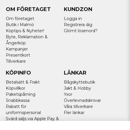
OM FÖRETAGET
KUNDZON
Om företaget
Logga in
Butik i Malmö
Registrera dig
Köptips & Nyheter!
Glömt lösenord?
Byte, Reklamation &
Ångerköp
Kampanjer
Presentkort
Tillverkare
KÖPINFO
LÄNKAR
Betalsätt & Frakt
Bågskyttebutik
Köpvillkor
Jakt & Hobby
Paketspårning
Yxor
Snabbkassa
Överlevnadsknivar
Rabatt för
Våra tillverkare
uniformspersonal
Fler länkar
Svärd säljs via Apple Pay &
Paypal - Köp här!