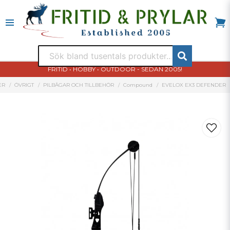
FRITID • HOBBY • OUTDOOR - SEDAN 2005!
ER
ÖVRIGT
PILBÅGAR OCH TILLBEHÖR
Compound
EVELOX EX3 DEFENDER