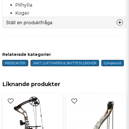
Pilhylla
Koger
Ställ en produktfråga
question
Fråga oss något om denna produkten...
Relaterade kategorier
PRODUKTER
JAKT, LUFTVAPEN & SKYTTETILLBEHÖR
Compound
name
Namn
Liknande produkter
email
E-postadress
Ja, ni får publicera min fråga