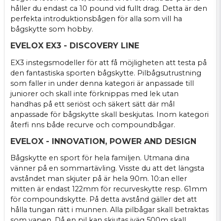
håller du endast ca 10 pound vid fullt drag. Detta är den
perfekta introduktionsbågen för alla som vill ha
bågskytte som hobby.
EVELOX EX3 - DISCOVERY LINE
EX3 instegsmodeller för att få möjligheten att testa på
den fantastiska sporten bågskytte. Pilbågsutrustning
som faller in under denna kategori är anpassade till
juniorer och skall inte förknippas med lek utan
handhas på ett seriöst och säkert sätt där mål
anpassade för bågskytte skall beskjutas. Inom kategori
återfi nns både recurve och compoundbågar.
EVELOX - INNOVATION, POWER AND DESIGN
Bågskytte en sport för hela familjen. Utmana dina
vänner på en sommartävling. Visste du att det längsta
avståndet man skjuter på är hela 90m. 10:an eller
mitten är endast 122mm för recurveskytte resp. 61mm
för compoundskytte. På detta avstånd gäller det att
hålla tungan rätt i munnen. Alla pilbågar skall betraktas
som vapen. Då en pil kan skjutas iväg 500m skall