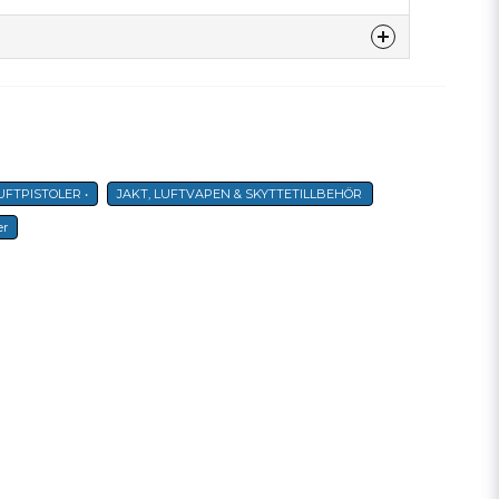
denna produkten...
UFTPISTOLER •
JAKT, LUFTVAPEN & SKYTTETILLBEHÖR
email
E-postadress
er
a min fråga