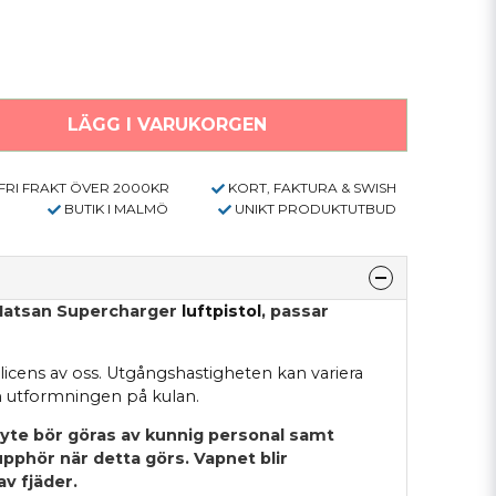
LÄGG I VARUKORGEN
FRI FRAKT ÖVER 2000KR
KORT, FAKTURA & SWISH
BUTIK I MALMÖ
UNIKT PRODUKTUTBUD
r Hatsan Supercharger
luftpistol
, passar
licens av oss.
Utgångshastigheten kan variera
 utformningen på kulan.
byte bör göras av kunnig personal samt
 upphör när detta görs. Vapnet blir
av fjäder.