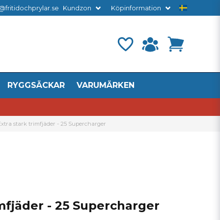
@fritidochprylar.se
Kundzon
Köpinformation
RYGGSÄCKAR
VARUMÄRKEN
Extra stark trimfjäder - 25 Supercharger
imfjäder - 25 Supercharger