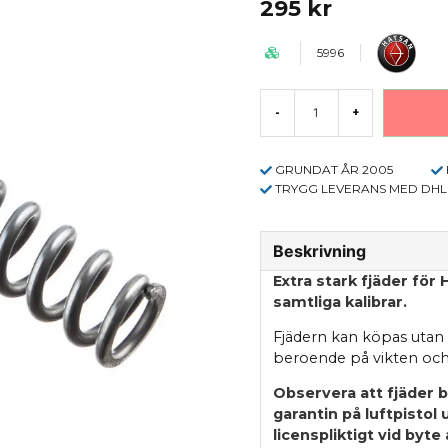
295 kr
5996
-
+
GRUNDAT ÅR 2005
TRYGG LEVERANS MED DHL
Beskrivning
Extra stark fjäder fö
samtliga kalibrar.
Fjädern kan köpas utan 
beroende på vikten och
Observera att fjäder 
garantin på luftpistol
licenspliktigt vid byte 