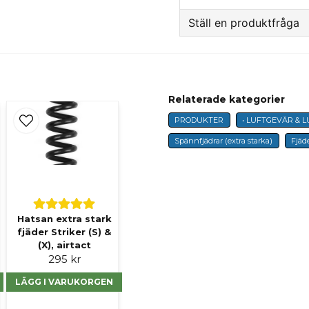
Ställ en produktfråga
question
Fråga oss något om 
Relaterade kategorier
PRODUKTER
• LUFTGEVÄR & L
name
Namn
Spännfjädrar (extra starka)
Fjäd
Ja, ni får publicer
Hatsan extra stark
fjäder Striker (S) &
(X), airtact
295 kr
LÄGG I VARUKORGEN