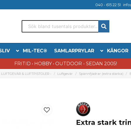
040 - 615 22 51
info
SLIV
MIL-TEC®
SAMLARPRYLAR
KÄNGOR
FRITID • HOBBY • OUTDOOR - SEDAN 2005!
• LUFTGEVÄR & LUFTPISTOLER •
Luftgevär
Spännfjädrar (extra starka)
Extra stark tr