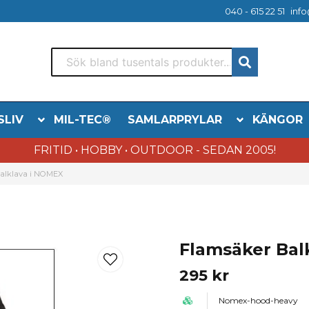
040 - 615 22 51
info
SLIV
MIL-TEC®
SAMLARPRYLAR
KÄNGOR
FRITID • HOBBY • OUTDOOR - SEDAN 2005!
alklava i NOMEX
Flamsäker Bal
295 kr
Nomex-hood-heavy