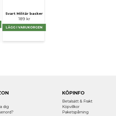
Svart Militär basker
189 kr
LÄGG I VARUKORGEN
ZON
KÖPINFO
Betalsätt & Frakt
a dig
Köpvillkor
senord?
Paketspårning