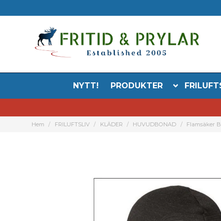
NYTT!
PRODUKTER
FRILUFT
Hem
FRILUFTSLIV
KLÄDER
HUVUDBONAD
Flamsäker B