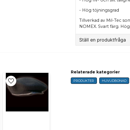
- Hög töjningsgrad
Tillverkad av Mil-Tec so
NOMEX. Svart färg. Högs
Ställ en produktfråga
question
Fråga oss något om 
Relaterade kategorier
PRODUKTER
HUVUDBONAD
name
Namn
Ja, ni får publicer