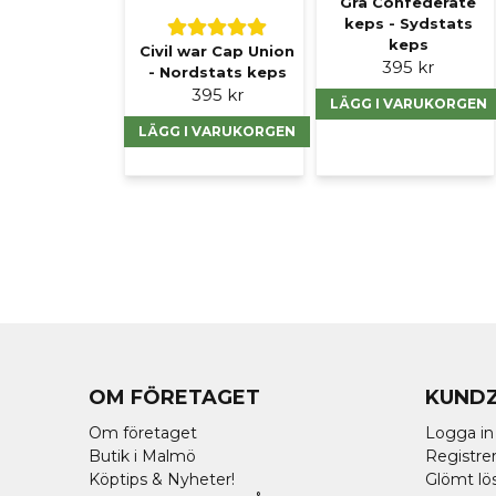
Grå Confederate
keps - Sydstats
keps
Civil war Cap Union
395 kr
- Nordstats keps
395 kr
LÄGG I VARUKORGEN
LÄGG I VARUKORGEN
OM FÖRETAGET
KUND
Om företaget
Logga in
Butik i Malmö
Registrer
Köptips & Nyheter!
Glömt lö