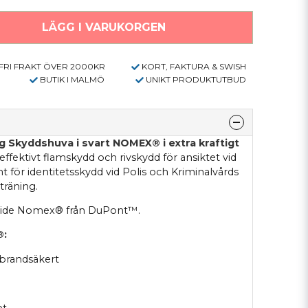
LÄGG I VARUKORGEN
FRI FRAKT ÖVER 2000KR
KORT, FAKTURA & SWISH
BUTIK I MALMÖ
UNIKT PRODUKTUTBUD
g Skyddshuva i svart NOMEX® i extra kraftigt
ffektivt flamskydd och rivskydd för ansiktet vid
mt för identitetsskydd vid Polis och Kriminalvårds
rträning.
amide Nomex® från DuPont™.
®:
brandsäkert
et