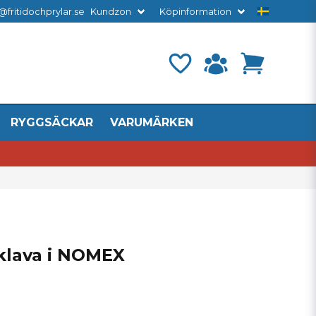
@fritidochprylar.se
Kundzon
Köpinformation
RYGGSÄCKAR
VARUMÄRKEN
klava i NOMEX