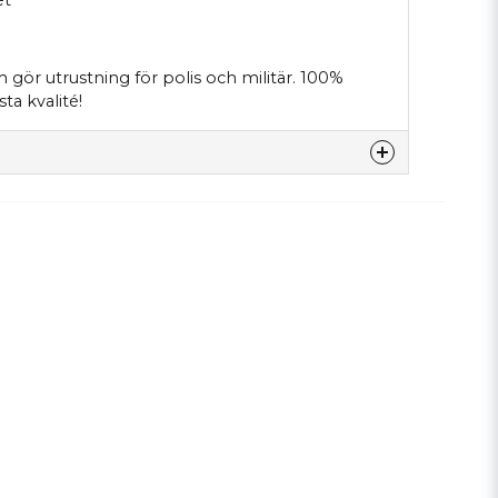
m gör utrustning för polis och militär. 100%
ta kvalité!
denna produkten...
email
E-postadress
a min fråga