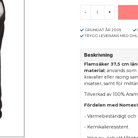
-
+
GRUNDAT ÅR 2005
TRYGG LEVERANS MED DHL
Beskrivning
Flamsäker 37,5 cm lån
material
, används som e
kravaller eller racing sa
insatser, samt för militä
Tillverkad av 100% Ar
Fördelen med Nomex
- Värmebeständigt och 
- Kemikalieresistent
- Hög riv- och slit tåligh